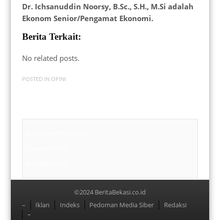
Dr. Ichsanuddin Noorsy, B.Sc., S.H., M.Si adalah
Ekonom Senior/Pengamat Ekonomi.
Berita Terkait:
No related posts.
POSTED IN
OPINI
Badan Sertifikasi ISO
Training SMK3
Training SMK3
©2024 BeritaBekasi.co.id
Menu
–
Iklan
Indeks
Pedoman Media Siber
Redaksi
–