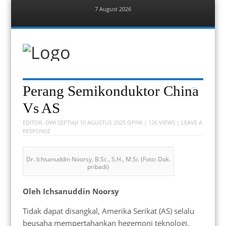
7 August 2026
Menu
Skip
to
content
Berita Bekasi
Mudah Melihat Bekasi
Menu
Skip
Perang Semikonduktor China
to
content
Vs AS
EDITOR:
DWI SEPTIAJI
10 AGUSTUS 2025
OPINI
| 126 VIEWS |
LEAVE A
RESPONSE
Dr. Ichsanuddin Noorsy, B.Sc., S.H., M.Si. (Foto: Dok.
pribadi)
Oleh Ichsanuddin Noorsy
Tidak dapat disangkal, Amerika Serikat (AS) selalu
beusaha mempertahankan hegemoni teknologi.