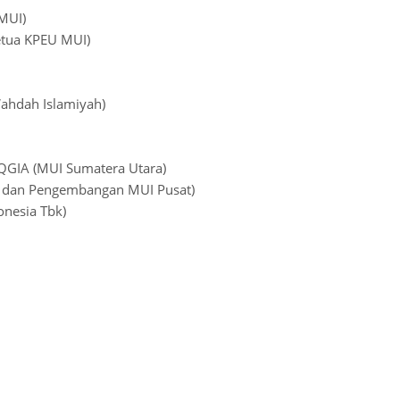
 MUI)
Ketua KPEU MUI)
Wahdah Islamiyah)
, QGIA (MUI Sumatera Utara)
ian dan Pengembangan MUI Pusat)
onesia Tbk)