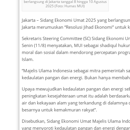
berlangsung di Jakarta tanggal 8 hingga 10 Agustus
2025 (Foto: Humas MUI)
Jakarta – Sidang Ekonomi Umat 2025 yang berlangsung
Jakarta merumuskan “Resolusi Jihad Ekonomi” untuk k
Sekretaris Steering Committee (SC) Sidang Ekonomi U
Senin (11/8) menyatakan, MUI sebagai shadiqul hukum
moral dan sosial dalam mendorong percepatan program
Islam.
“Majelis Ulama Indonesia sebagai mitra pemerintah sa
kedaulatan pangan dan energi. Bukan hanya membahas,
Upaya mewujudkan kedaulatan pangan dan energi seb
peningkatan kesejahteraan umat itu adalah berdasark
air dan kekayaan alam yang terkandung di dalamnya d
besarnya untuk kemakmuran rakyat”.
Disebutkan, Sidang Ekonomi Umat Majelis Ulama Ind
yang menyoroti kedaulatan pangan dan energi dengan 