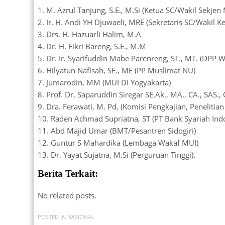
1. M. Azrul Tanjung, S.E., M.Si (Ketua SC/Wakil Sekjen
2. Ir. H. Andi YH Djuwaeli, MRE (Sekretaris SC/Wakil 
3. Drs. H. Hazuarli Halim, M.A
4. Dr. H. Fikri Bareng, S.E., M.M
5. Dr. Ir. Syarifuddin Mabe Parenreng, ST., MT. (DPP 
6. Hilyatun Nafisah, SE., ME (PP Muslimat NU)
7. Jumarodin, MM (MUI DI Yogyakarta)
8. Prof. Dr. Saparuddin Siregar SE.Ak., MA., CA., SAS.
9. Dra. Ferawati, M. Pd, (Komisi Pengkajian, Penelit
10. Raden Achmad Supriatna, ST (PT Bank Syariah Ind
11. Abd Majid Umar (BMT/Pesantren Sidogiri)
12. Guntur S Mahardika (Lembaga Wakaf MUI)
13. Dr. Yayat Sujatna, M.Si (Perguruan Tinggi).
Berita Terkait:
No related posts.
POSTED IN
NASIONAL