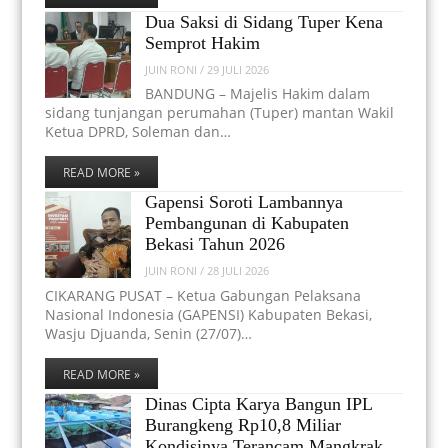
Dua Saksi di Sidang Tuper Kena
Semprot Hakim
JUIN RONI
/
29 JULI 2026
BANDUNG – Majelis Hakim dalam
sidang tunjangan perumahan (Tuper) mantan Wakil
Ketua DPRD, Soleman dan…
READ MORE »
Gapensi Soroti Lambannya
Pembangunan di Kabupaten
Bekasi Tahun 2026
JUIN RONI
/
28 JULI 2026
CIKARANG PUSAT – Ketua Gabungan Pelaksana
Nasional Indonesia (GAPENSI) Kabupaten Bekasi,
Wasju Djuanda, Senin (27/07)…
READ MORE »
Dinas Cipta Karya Bangun IPL
Burangkeng Rp10,8 Miliar
Kondisinya Terancam Mangkrak