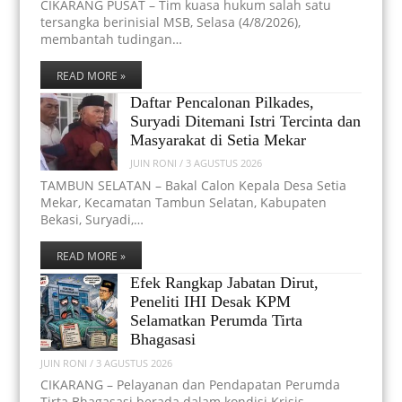
CIKARANG PUSAT – Tim kuasa hukum salah satu
tersangka berinisial MSB, Selasa (4/8/2026),
membantah tudingan…
READ MORE »
Daftar Pencalonan Pilkades,
Suryadi Ditemani Istri Tercinta dan
Masyarakat di Setia Mekar
JUIN RONI
/
3 AGUSTUS 2026
TAMBUN SELATAN – Bakal Calon Kepala Desa Setia
Mekar, Kecamatan Tambun Selatan, Kabupaten
Bekasi, Suryadi,…
READ MORE »
Efek Rangkap Jabatan Dirut,
Peneliti IHI Desak KPM
Selamatkan Perumda Tirta
Bhagasasi
JUIN RONI
/
3 AGUSTUS 2026
CIKARANG – Pelayanan dan Pendapatan Perumda
Tirta Bhagasasi berada dalam kondisi Krisis