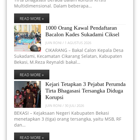
Multidimensional. Dalam beberapa…
READ MORE »
1000 Orang Kawal Pendaftaran
Bacalon Kades Sukadami Ciksel
JUIN RONI
/
1 AGUSTUS 2026
CIKARANG – Bakal Calon Kepala Desa
Sukadami, Kecamatan Cikarang Selatan, Kabupaten
Bekasi, M.Reza Reynaldi bakal…
READ MORE »
Kejari Tetapkan 3 Pejabat Perumda
Tirta Bhagasasi Tersangka Diduga
Korupsi
JUIN RONI
/
30 JULI 2026
BEKASI – Kejaksaan Negeri Kabupaten Bekasi
menetapkan 3 (tiga) orang tersangka, yaitu MSB, RF
dan…
READ MORE »