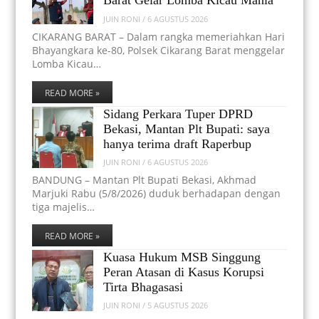
Barat Gelar Lomba Kicau Mania
JUIN RONI
/
6 AGUSTUS 2026
CIKARANG BARAT – Dalam rangka memeriahkan Hari
Bhayangkara ke-80, Polsek Cikarang Barat menggelar
Lomba Kicau…
READ MORE »
Sidang Perkara Tuper DPRD
Bekasi, Mantan Plt Bupati: saya
hanya terima draft Raperbup
JUIN RONI
/
6 AGUSTUS 2026
BANDUNG – Mantan Plt Bupati Bekasi, Akhmad
Marjuki Rabu (5/8/2026) duduk berhadapan dengan
tiga majelis…
READ MORE »
Kuasa Hukum MSB Singgung
Peran Atasan di Kasus Korupsi
Tirta Bhagasasi
JUIN RONI
/
5 AGUSTUS 2026