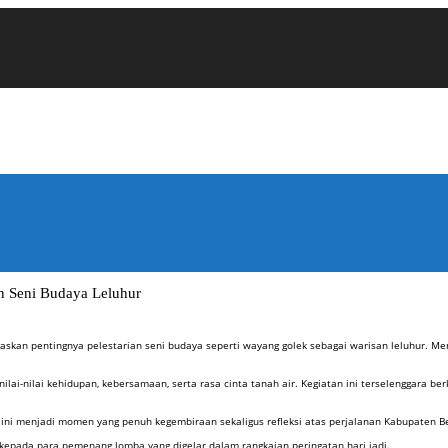
n Seni Budaya Leluhur
kan pentingnya pelestarian seni budaya seperti wayang golek sebagai warisan leluhur. Men
ai-nilai kehidupan, kebersamaan, serta rasa cinta tanah air. Kegiatan ini terselenggara ber
a ini menjadi momen yang penuh kegembiraan sekaligus refleksi atas perjalanan Kabupaten B
kepada para pemenang lomba yang digelar dalam rangkaian peringatan hari jadi.