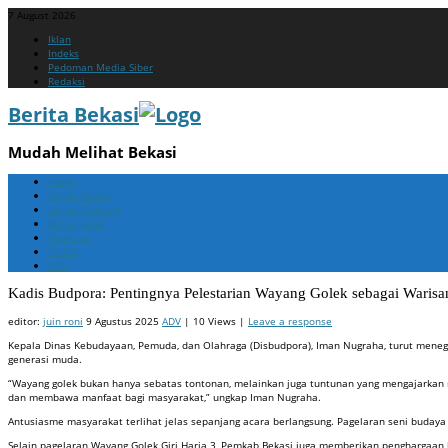
7 August 2026
Menu
Skip
Iklan
to
Indeks
content
Pedoman Media Siber
Redaksi
Berita Bekasi
Mudah Melihat Bekasi
Menu
Skip
Home
to
Berita Bekasi
content
Berita Cikarang
Berita Jabar
Nasional
Politik
ADV
Kadis Budpora: Pentingnya Pelestarian Wayang Golek sebagai Warisa
editor:
juin roni
9 Agustus 2025
ADV
| 10 Views |
Leave a response
Kepala Dinas Kebudayaan, Pemuda, dan Olahraga (Disbudpora), Iman Nugraha, turut menegas
generasi muda.
“Wayang golek bukan hanya sebatas tontonan, melainkan juga tuntunan yang mengajarkan nil
dan membawa manfaat bagi masyarakat,” ungkap Iman Nugraha.
Antusiasme masyarakat terlihat jelas sepanjang acara berlangsung. Pagelaran seni buday
Selain pagelaran Wayang Golek Giri Harja 3, Pemkab Bekasi juga memberikan penghargaan 