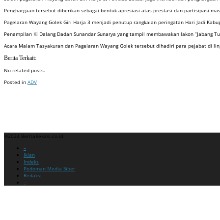
Penghargaan tersebut diberikan sebagai bentuk apresiasi atas prestasi dan partisipasi 
Pagelaran Wayang Golek Giri Harja 3 menjadi penutup rangkaian peringatan Hari Jadi Kabup
Penampilan Ki Dalang Dadan Sunandar Sunarya yang tampil membawakan lakon “Jabang Tutu
Acara Malam Tasyakuran dan Pagelaran Wayang Golek tersebut dihadiri para pejabat di li
Berita Terkait:
No related posts.
Posted in
ADV
Badan Sertifikasi ISO
Training SMK3
Training SMK3
©2024 BeritaBekasi.co.id
Menu
–
Iklan
Indeks
Pedoman Media Siber
Redaksi
–