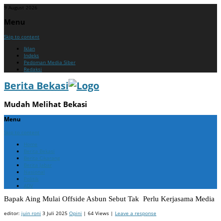
9 August 2026
Menu
Skip to content
Iklan
Indeks
Pedoman Media Siber
Redaksi
Berita Bekasi
Mudah Melihat Bekasi
Menu
Skip to content
Home
Berita Bekasi
Berita Cikarang
Berita Jabar
Nasional
Politik
ADV
Bapak Aing Mulai Offside Asbun Sebut Tak Perlu Kerjasama Media
editor:
juin roni
3 Juli 2025
Opini
| 64 Views |
Leave a response