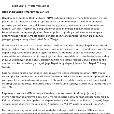
Didit Susilo ( Wartawan Senior
Oleh Didit Susilo ( Wartawan Senior)
Bapak Aing atau Kang Dedi Mulyadi (KDM) Gubernur Jabar memang belakangan ini jadi
pusat perhatian publik karena rajin ngonten dalam memimpin Pasundan. Apapun
gebrakanya jadi viral, banyak folowernya hingga menghasilkan pemasukan miliaran
rupiah. Dari hasil ngoten itu sang Gubernur suka membagi bagikan uang sebagai
kepedulian terhadap wargi Jabar. Semua polah tingkahnya jadi viral atau sengaja
diframing agar dapat empati publik dengan dalih transparansi. Bahkan Dedi punya
panggung rakyat yang diberi lebel Sapa Warga.
Untuk saat ini semua masih kaget dengan beribu sanjungan kinerja Bapak Aing. Meski
tiap hari ribuan warga Jabar kena gusur, jadi pengangguran baru, gelandangan yang hanya
dapat uang kerohiman sebulan ngontrak rumah. Memang sepintas menyelesaikan
masalah terkait dampak banjir tapi juga membuat masalah baru dan hanya bom waktu.
Digusur usahanya tanpa solusi, digusur hunian nya tanpa relokasi, diusir paksa tanpa
melihat sisi kemanusiannya. Layak juga Bapak Aing dapat julukan Baru Bapak Tukang
Gusur.
Karena sering ngoten dan diuber-uber rakyatnya untuk sekedar salaman, KDM mulai
nyerempet ke ranah yang sensitif. Dulu Gubernur DKI Basuki yang populer dipanggil Ahok
gara-gara keseleo lidah masuk penjara. KDM mulai ngedabrus ofside, asal bunyi tidak
disaring lagi dampaknya. Mulutmu adalah harimaumu rupanya sudah mulai luntur dalam
diri KDM.
Repotnya statemen KDM disampaikan dalam acara resmi. Asal bunyi (asbun) itu
memerintahkan jajarannya tidak perlu menjalin kerja sama dengan perusahaan media.
Kalimat Ofside itu disampaikan di depan mahasiswai Universitas Pakuan (Unpak) Bogor
sebagaimana diunggah melalui kanal YouTube UNPAK TV, pada Selasa, 24 Juni 2025.
Mentang mentang sudah jadi pusat perhatian, dengan dalih efisiensi KDM meminta
jajarannya cukup menggunakan medsos. Jelas pernyataan KDM mencerminkan tidak ada