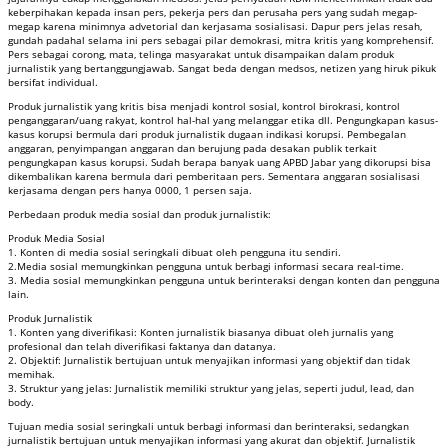
keberpihakan kepada insan pers, pekerja pers dan perusaha pers yang sudah megap-
megap karena minimnya advetorial dan kerjasama sosialisasi. Dapur pers jelas resah,
gundah padahal selama ini pers sebagai pilar demokrasi, mitra kritis yang komprehensif.
Pers sebagai corong, mata, telinga masyarakat untuk disampaikan dalam produk
jurnalistik yang bertanggungjawab. Sangat beda dengan medsos, netizen yang hiruk pikuk
bersifat individual.
Produk jurnalistik yang kritis bisa menjadi kontrol sosial, kontrol birokrasi, kontrol
penganggaran/uang rakyat, kontrol hal-hal yang melanggar etika dll. Pengungkapan kasus-
kasus korupsi bermula dari produk jurnalistik dugaan indikasi korupsi. Pembegalan
anggaran, penyimpangan anggaran dan berujung pada desakan publik terkait
pengungkapan kasus korupsi. Sudah berapa banyak uang APBD Jabar yang dikorupsi bisa
dikembalikan karena bermula dari pemberitaan pers. Sementara anggaran sosialisasi
kerjasama dengan pers hanya 0000, 1 persen saja.
Perbedaan produk media sosial dan produk jurnalistik:
Produk Media Sosial
1. Konten di media sosial seringkali dibuat oleh pengguna itu sendiri.
2.Media sosial memungkinkan pengguna untuk berbagi informasi secara real-time.
3. Media sosial memungkinkan pengguna untuk berinteraksi dengan konten dan pengguna
lain.
Produk Jurnalistik
1. Konten yang diverifikasi: Konten jurnalistik biasanya dibuat oleh jurnalis yang
profesional dan telah diverifikasi faktanya dan datanya.
2. Objektif: Jurnalistik bertujuan untuk menyajikan informasi yang objektif dan tidak
memihak.
3. Struktur yang jelas: Jurnalistik memiliki struktur yang jelas, seperti judul, lead, dan
body.
Tujuan media sosial seringkali untuk berbagi informasi dan berinteraksi, sedangkan
jurnalistik bertujuan untuk menyajikan informasi yang akurat dan objektif. Jurnalistik