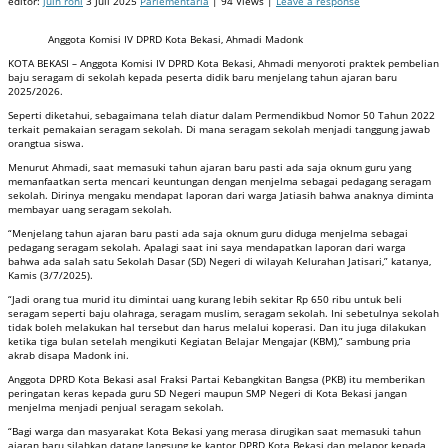
editor:
juin roni
3 Juli 2025
Parlementaria
| 94 Views |
Leave a response
Anggota Komisi IV DPRD Kota Bekasi, Ahmadi Madonk
KOTA BEKASI – Anggota Komisi IV DPRD Kota Bekasi, Ahmadi menyoroti praktek pembelian
baju seragam di sekolah kepada peserta didik baru menjelang tahun ajaran baru
2025/2026.
Seperti diketahui, sebagaimana telah diatur dalam Permendikbud Nomor 50 Tahun 2022
terkait pemakaian seragam sekolah. Di mana seragam sekolah menjadi tanggung jawab
orangtua siswa.
Menurut Ahmadi, saat memasuki tahun ajaran baru pasti ada saja oknum guru yang
memanfaatkan serta mencari keuntungan dengan menjelma sebagai pedagang seragam
sekolah. Dirinya mengaku mendapat laporan dari warga Jatiasih bahwa anaknya diminta
membayar uang seragam sekolah.
“Menjelang tahun ajaran baru pasti ada saja oknum guru diduga menjelma sebagai
pedagang seragam sekolah. Apalagi saat ini saya mendapatkan laporan dari warga
bahwa ada salah satu Sekolah Dasar (SD) Negeri di wilayah Kelurahan Jatisari,” katanya,
Kamis (3/7/2025).
“Jadi orang tua murid itu dimintai uang kurang lebih sekitar Rp 650 ribu untuk beli
seragam seperti baju olahraga, seragam muslim, seragam sekolah. Ini sebetulnya sekolah
tidak boleh melakukan hal tersebut dan harus melalui koperasi. Dan itu juga dilakukan
ketika tiga bulan setelah mengikuti Kegiatan Belajar Mengajar (KBM),” sambung pria
akrab disapa Madonk ini.
Anggota DPRD Kota Bekasi asal Fraksi Partai Kebangkitan Bangsa (PKB) itu memberikan
peringatan keras kepada guru SD Negeri maupun SMP Negeri di Kota Bekasi jangan
menjelma menjadi penjual seragam sekolah.
“Bagi warga dan masyarakat Kota Bekasi yang merasa dirugikan saat memasuki tahun
ajaran baru silahkan datang langsung ke kantor DPRD Kota Bekasi dan melapor kepada