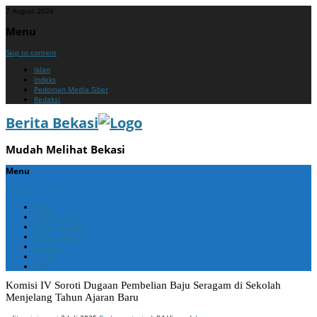
7 August 2026
Menu
Skip to content
Iklan
Indeks
Pedoman Media Siber
Redaksi
Berita Bekasi
Mudah Melihat Bekasi
Menu
Skip to content
Home
Berita Bekasi
Berita Cikarang
Berita Jabar
Nasional
Politik
ADV
Komisi IV Soroti Dugaan Pembelian Baju Seragam di Sekolah
Menjelang Tahun Ajaran Baru