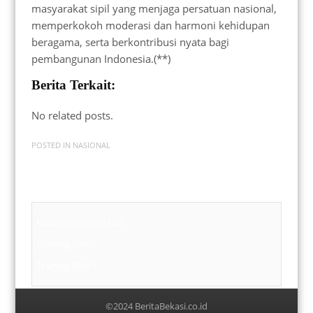
masyarakat sipil yang menjaga persatuan nasional,
memperkokoh moderasi dan harmoni kehidupan
beragama, serta berkontribusi nyata bagi
pembangunan Indonesia.(**)
Berita Terkait:
No related posts.
POSTED IN
NASIONAL
Badan Sertifikasi ISO
Training SMK3
Training SMK3
©2024 BeritaBekasi.co.id