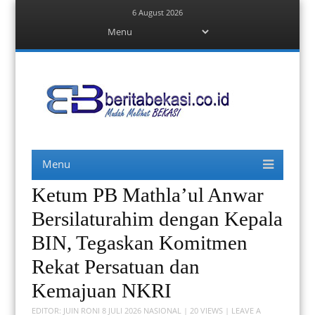
6 August 2026
Menu
Skip
to
content
Berita Bekasi
Mudah Melihat Bekasi
Menu
Skip
to
content
Ketum PB Mathla’ul Anwar
Bersilaturahim dengan Kepala
BIN, Tegaskan Komitmen
Rekat Persatuan dan
Kemajuan NKRI
EDITOR:
JUIN RONI
8 JULI 2026
NASIONAL
| 20 VIEWS |
LEAVE A