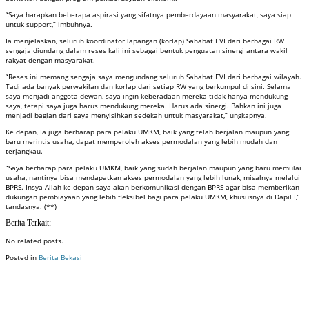
“Saya harapkan beberapa aspirasi yang sifatnya pemberdayaan masyarakat, saya siap
untuk support,” imbuhnya.
Ia menjelaskan, seluruh koordinator lapangan (korlap) Sahabat EVI dari berbagai RW
sengaja diundang dalam reses kali ini sebagai bentuk penguatan sinergi antara wakil
rakyat dengan masyarakat.
“Reses ini memang sengaja saya mengundang seluruh Sahabat EVI dari berbagai wilayah.
Tadi ada banyak perwakilan dan korlap dari setiap RW yang berkumpul di sini. Selama
saya menjadi anggota dewan, saya ingin keberadaan mereka tidak hanya mendukung
saya, tetapi saya juga harus mendukung mereka. Harus ada sinergi. Bahkan ini juga
menjadi bagian dari saya menyisihkan sedekah untuk masyarakat,” ungkapnya.
Ke depan, Ia juga berharap para pelaku UMKM, baik yang telah berjalan maupun yang
baru merintis usaha, dapat memperoleh akses permodalan yang lebih mudah dan
terjangkau.
“Saya berharap para pelaku UMKM, baik yang sudah berjalan maupun yang baru memulai
usaha, nantinya bisa mendapatkan akses permodalan yang lebih lunak, misalnya melalui
BPRS. Insya Allah ke depan saya akan berkomunikasi dengan BPRS agar bisa memberikan
dukungan pembiayaan yang lebih fleksibel bagi para pelaku UMKM, khususnya di Dapil I,”
tandasnya. (**)
Berita Terkait:
No related posts.
Posted in
Berita Bekasi
Badan Sertifikasi ISO
Training SMK3