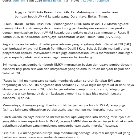
editor:
juin roni
9 Juli 2026
Berita Bekasi
| 31 Views |
Leave a response
Anggota DPRD Kota Bekasi fraksi PAN, Evi Mafriningsianti memberikan
bantuan booth UMKM ke pada warga Duren Jaya, Bekasi Timur.
BEKASI TIMUR – Ketua Fraksi PAN Pembangunan DPRD Kota Bekasi, Evi Mafriningsianti
menunjukkan komitmennya dalam mendorong pemberdayaan ekonomi masyarakat
dengan membagikan booth UMKM kepada para pelaku usaha saat menggelar Reses II
Tahun 2026 di Kelurahan Duren Jaya, Kecamatan Bekasi Timur, Rabu (8/7/2026).
Kegiatan reses tersebut dihadiri para relawan yang tergabung dalam Sahabat EVI (SAE)
dari berbagai wilayah di Daerah Pemilihan (Dapil) I Kota Bekasi. Selain menjadi ajang
penyerapan aspirasi masyarakat, reses juga dimanfaatkan untuk memberikan dukungan
nyata kepada pelaku usaha mikro agar semakin berkembang.
Evi mengatakan, pemberian booth UMKM merupakan bagian dari upaya pemberdayaan
ekonomi bagi para relawan dan masyarakat yang selama ini telah menjadi bagian dari
Sahabat EVI
“Reses kali ini memang saya sengaja memberdayakan seluruh Sahabat EVI yang
tergabung di SAE. SAE itu singkatan dari Sahabat EVI. Saya ingin masyarakat di dapil saya,
khususnya para relawan EVI, tidak hanya sebatas menjalin silaturahmi, tetapi juga
terdorong untuk bergerak dalam kegiatan ekonomi sehingga bisa mandiri secara
ekonomi,” ujar Evi.
Menurutnya, dukungan yang diberikan tidak hanya berupa booth UMKM, tetapi juga
fasilitas lain yang dibutuhkan pelaku usaha agar mampu meningkatkan usahanya.
“Oleh karena itu saya berusaha memfasilitasi apa yang bisa kita dorong, misalnya alat
yang dibutuhkan seperti booth UMKM, payung UMKM, dan ke depan insya Allah akan ada
pelatihan-pelatihan yang mendukung pengembangan usaha mereka,” katanya.
Selain itu, Evi menegaskan dirinya siap mendukung berbagai aspirasi masyarakat yang
berkaitan dengan program pemberdayaan ekonomi.