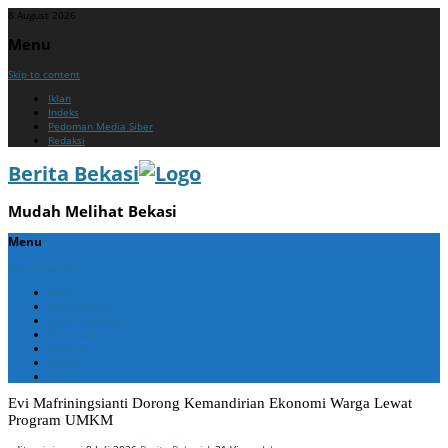
8 August 2026
Menu
Skip to content
Iklan
Indeks
Pedoman Media Siber
Redaksi
Berita Bekasi
Mudah Melihat Bekasi
Menu
Skip to content
Home
Berita Bekasi
Berita Cikarang
Berita Jabar
Nasional
Politik
ADV
Evi Mafriningsianti Dorong Kemandirian Ekonomi Warga Lewat
Program UMKM