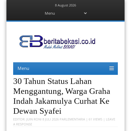
8 August 2026
Menu
Skip
to
content
Berita Bekasi
Mudah Melihat Bekasi
Menu
Skip
to
content
30 Tahun Status Lahan
Menggantung, Warga Graha
Indah Jakamulya Curhat Ke
Dewan Syafei
EDITOR:
JUIN RONI
8 JULI 2026
PARLEMENTARIA
| 61 VIEWS |
LEAVE
A RESPONSE