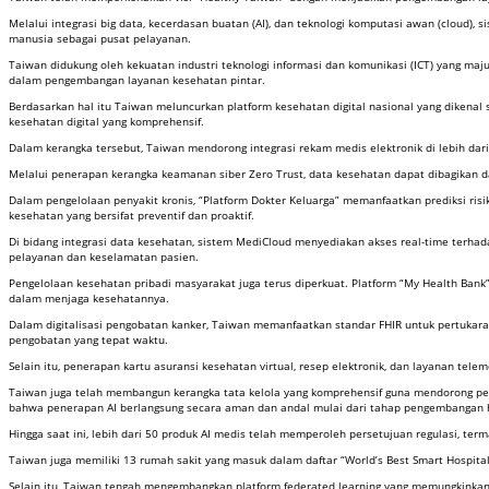
Melalui integrasi big data, kecerdasan buatan (AI), dan teknologi komputasi awan (cloud),
manusia sebagai pusat pelayanan.
Taiwan didukung oleh kekuatan industri teknologi informasi dan komunikasi (ICT) yang ma
dalam pengembangan layanan kesehatan pintar.
Berdasarkan hal itu Taiwan meluncurkan platform kesehatan digital nasional yang dikenal 
kesehatan digital yang komprehensif.
Dalam kerangka tersebut, Taiwan mendorong integrasi rekam medis elektronik di lebih dari 4
Melalui penerapan kerangka keamanan siber Zero Trust, data kesehatan dapat dibagikan da
Dalam pengelolaan penyakit kronis, “Platform Dokter Keluarga” memanfaatkan prediksi r
kesehatan yang bersifat preventif dan proaktif.
Di bidang integrasi data kesehatan, sistem MediCloud menyediakan akses real-time terhad
pelayanan dan keselamatan pasien.
Pengelolaan kesehatan pribadi masyarakat juga terus diperkuat. Platform “My Health Bank”
dalam menjaga kesehatannya.
Dalam digitalisasi pengobatan kanker, Taiwan memanfaatkan standar FHIR untuk pertukara
pengobatan yang tepat waktu.
Selain itu, penerapan kartu asuransi kesehatan virtual, resep elektronik, dan layanan t
Taiwan juga telah membangun kerangka tata kelola yang komprehensif guna mendorong penge
bahwa penerapan AI berlangsung secara aman dan andal mulai dari tahap pengembangan 
Hingga saat ini, lebih dari 50 produk AI medis telah memperoleh persetujuan regulasi, ter
Taiwan juga memiliki 13 rumah sakit yang masuk dalam daftar “World’s Best Smart Hospita
Selain itu, Taiwan tengah mengembangkan platform federated learning yang memungkinkan v