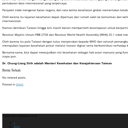
pertukaran data internasional yang terpercaya.
Penyakit tidak mengenal batas negara, dan tata kelola kesehatan global memerlukan kolab
Oleh karena itu layanan kesehatan dapat diperluas dari rumah sakit ke komunitas dan ke
internasional.
Namun demikian Taiwan hingga kini masih belum memperoleh kesempatan untuk berpartis
Resolusi Majelis Umum PBB 2758 dan Resolusi World Health Assembly (WHA) 25.1 tidak 
Oleh karena itu pula Taiwan dengan tulus menyerukan kepada WHO dan seluruh pemangku 
memajukan layanan kesehatan pintar melalui inovasi digital serta berkontribusi terhadap 
Bersama-sama, kita dapat mewujudkan visi kesehatan sebagai hak asasi manusia yang fu
siapa pun.
Dr. Chung-Liang Shih adalah Menteri Kesehatan dan Kesejahteraan Taiwan
Berita Terkait:
No related posts.
Posted in
Opini
Badan Sertifikasi ISO
Training SMK3
Training SMK3
©2024 BeritaBekasi.co.id
Menu
–
Iklan