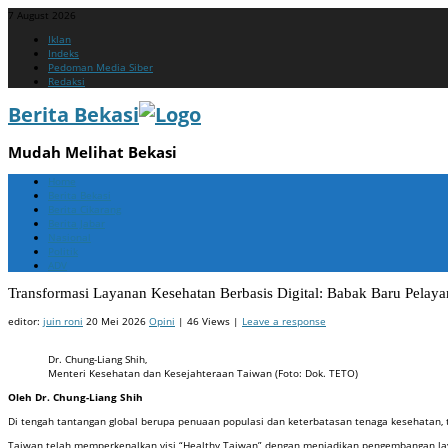
7 August 2026
Menu
Skip
Iklan
to
Indeks
content
Pedoman Media Siber
Redaksi
Berita Bekasi
Mudah Melihat Bekasi
Menu
Skip
Home
to
Berita Bekasi
content
Berita Cikarang
Berita Jabar
Nasional
Politik
ADV
Transformasi Layanan Kesehatan Berbasis Digital: Babak Baru Pelay
editor:
juin roni
20 Mei 2026
Opini
| 46 Views |
Leave a response
Dr. Chung-Liang Shih,
Menteri Kesehatan dan Kesejahteraan Taiwan (Foto: Dok. TETO)
Oleh Dr. Chung-Liang Shih
Di tengah tantangan global berupa penuaan populasi dan keterbatasan tenaga kesehatan, tr
Taiwan telah memperkenalkan visi “Healthy Taiwan” dengan menjadikan pengembangan laya