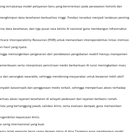
orong terciptanya model pelayanan baru yang berorientasi pada perawatan holistik dan
 menghimpun data kesehatan berkualitas tinggi. Fondasi tersebut menjadi landasan penting
ama data kesehatan, dan tiga pusat tata kelola AI nasional guna membangun infrastruktur
care Interoperability Resources (FHIR) untuk memastikan interoperabilitas lintas institusi.
n hasil yang nyata.
sehingga memungkinkan pergeseran dari pendekatan pengobatan reaktif menuju manajemen
pemeriksaan serta interpretasi pencitraan medis berbantuan AI turut meningkatkan mutu
ata dari perangkat wearable, sehingga mendorong masyarakat untuk berperan lebih aktif
enyakit katastropik dan penggunaan medis terkait, sehingga memperluas akses terhadap
mperluas akses layanan kesehatan di wilayah pedesaan dan layanan berbasis rumah.
la yang bertanggung jawab, validasi klinis, serta evaluasi dampak, guna memastikan
engambilan keputusan klinis.
 saing internasional yang kuat.
f, serta telah memulai kerja sama dengan mitra di Asia Tenggara guna membangun model