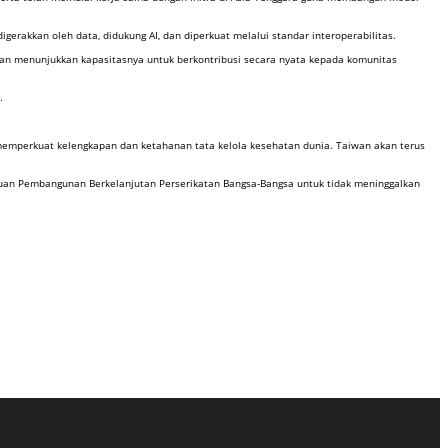
rakkan oleh data, didukung AI, dan diperkuat melalui standar interoperabilitas.
wan menunjukkan kapasitasnya untuk berkontribusi secara nyata kepada komunitas
.
emperkuat kelengkapan dan ketahanan tata kelola kesehatan dunia. Taiwan akan terus
uan Pembangunan Berkelanjutan Perserikatan Bangsa-Bangsa untuk tidak meninggalkan