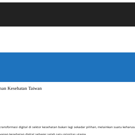
anan Kesehatan Taiwan
ansformasi digital di sektor kesehatan bukan lagi sekadar pilihan, melainkan suatu keharus
nan kesehatan digital sebagai salah satu prioritas utama.