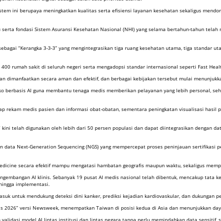
 sistem ini berupaya meningkatkan kualitas serta efisiensi layanan kesehatan sekaligus mend
ju serta fondasi Sistem Asuransi Kesehatan Nasional (NHI) yang selama bertahun-tahun telah
sebagai “Kerangka 3-3-3” yang mengintegrasikan tiga ruang kesehatan utama, tiga standar ut
00 rumah sakit di seluruh negeri serta mengadopsi standar internasional seperti Fast Health
n dimanfaatkan secara aman dan efektif, dan berbagai kebijakan tersebut mulai menunjukka
isiko berbasis AI guna membantu tenaga medis memberikan pelayanan yang lebih personal, 
ap rekam medis pasien dan informasi obat-obatan, sementara peningkatan visualisasi hasil 
 kini telah digunakan oleh lebih dari 50 persen populasi dan dapat diintegrasikan dengan d
n data Next-Generation Sequencing (NGS) yang mempercepat proses peninjauan sertifikasi p
elemedicine secara efektif mampu mengatasi hambatan geografis maupun waktu, sekaligus me
mbangan AI klinis. Sebanyak 19 pusat AI medis nasional telah dibentuk, mencakup tata kelo
hingga implementasi.
masuk untuk mendukung deteksi dini kanker, prediksi kejadian kardiovaskular, dan dukungan p
ls 2026” versi Newsweek, menempatkan Taiwan di posisi kedua di Asia dan menunjukkan daya
alidasi model AI lintas institusi dan lintas negara tanpa perlu memindahkan data sensiti