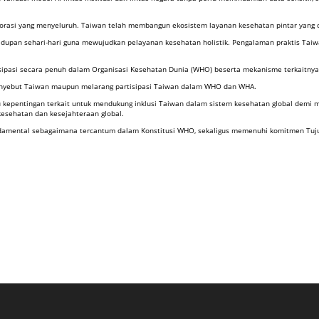
orasi yang menyeluruh. Taiwan telah membangun ekosistem layanan kesehatan pintar yang dige
hidupan sehari-hari guna mewujudkan pelayanan kesehatan holistik. Pengalaman praktis Tai
ipasi secara penuh dalam Organisasi Kesehatan Dunia (WHO) beserta mekanisme terkaitnya
menyebut Taiwan maupun melarang partisipasi Taiwan dalam WHO dan WHA.
kepentingan terkait untuk mendukung inklusi Taiwan dalam sistem kesehatan global demi m
kesehatan dan kesejahteraan global.
ndamental sebagaimana tercantum dalam Konstitusi WHO, sekaligus memenuhi komitmen Tuj