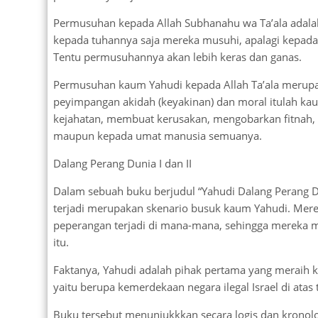
Permusuhan kepada Allah Subhanahu wa Ta’ala adalah 
kepada tuhannya saja mereka musuhi, apalagi kepada
Tentu permusuhannya akan lebih keras dan ganas.
Permusuhan kaum Yahudi kepada Allah Ta’ala merupak
peyimpangan akidah (keyakinan) dan moral itulah kau
kejahatan, membuat kerusakan, mengobarkan fitnah, 
maupun kepada umat manusia semuanya.
Dalang Perang Dunia I dan II
Dalam sebuah buku berjudul “Yahudi Dalang Perang Du
terjadi merupakan skenario busuk kaum Yahudi. Mere
peperangan terjadi di mana-mana, sehingga mereka 
itu.
Faktanya, Yahudi adalah pihak pertama yang meraih ke
yaitu berupa kemerdekaan negara ilegal Israel di atas 
Buku tersebut menunjukkkan secara logis dan kronol