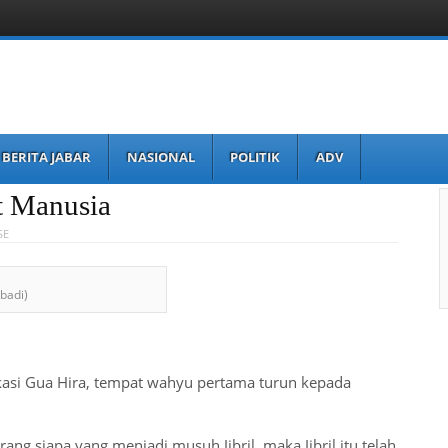
BERITA JABAR
NASIONAL
POLITIK
ADV
 Manusia
SE
badi)
okasi Gua Hira, tempat wahyu pertama turun kepada
ang siapa yang menjadi musuh Jibril, maka Jibril itu telah