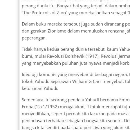
perang dunia itu. Banyak hal yang terjadi dalam prahar
“The Protocols of Zion” yang mereka jadikan sebagai “k
Dalam buku mereka tersebut juga sudah dirancang pera
dan gerakan Zionisme dalam memuluskan rencana ja
peperangan.
Tidak hanya kedua perang dunia tersebut, kaum Yahud
bumi, mulai Revolusi Bolshevik (1917), Revolusi Jerm
yang menyebabkan puluhan juta nyawa menjadi korb
Ideologi komunis yang menyebar di berbagai negara, t
tokoh Yahudi. Sejarawan William G Carr menyebut, tok
keturunan Yahudi.
Sementara itu seorang pendeta Yahudi bernama Emma
Eropa (12/1/1952) mengatakan, “Untuk mencapai tujua
menyedihkan, seperti pernah kita lakukan pada masa Hi
penindasan terhadap sebagian bangsa kita sendiri. D
bangsa kita sendiri pada suatu peristiwa yang akan kita