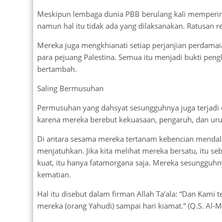
Meskipun lembaga dunia PBB berulang kali memperinga
namun hal itu tidak ada yang dilaksanakan. Ratusan re
Mereka juga mengkhianati setiap perjanjian perdamai
para pejuang Palestina. Semua itu menjadi bukti peng
bertambah.
Saling Bermusuhan
Permusuhan yang dahsyat sesungguhnya juga terjadi d
karena mereka berebut kekuasaan, pengaruh, dan uru
Di antara sesama mereka tertanam kebencian mendala
menjatuhkan. Jika kita melihat mereka bersatu, itu se
kuat, itu hanya fatamorgana saja. Mereka sesungguhn
kematian.
Hal itu disebut dalam firman Allah Ta’ala: “Dan Kami
mereka (orang Yahudi) sampai hari kiamat.” (Q.S. Al-Ma