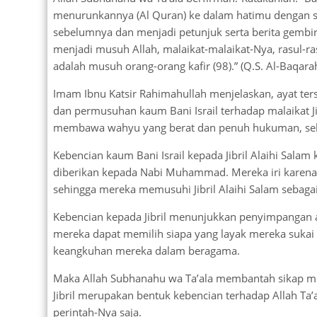
menurunkannya (Al Quran) ke dalam hatimu dengan se
sebelumnya dan menjadi petunjuk serta berita gembir
menjadi musuh Allah, malaikat-malaikat-Nya, rasul-ra
adalah musuh orang-orang kafir (98).” (Q.S. Al-Baqarah
Imam Ibnu Katsir Rahimahullah menjelaskan, ayat ter
dan permusuhan kaum Bani Israil terhadap malaikat Ji
membawa wahyu yang berat dan penuh hukuman, seh
Kebencian kaum Bani Israil kepada Jibril Alaihi Sa
diberikan kepada Nabi Muhammad. Mereka iri karena 
sehingga mereka memusuhi Jibril Alaihi Salam seb
Kebencian kepada Jibril menunjukkan penyimpangan 
mereka dapat memilih siapa yang layak mereka sukai d
keangkuhan mereka dalam beragama.
Maka Allah Subhanahu wa Ta’ala membantah sikap m
Jibril merupakan bentuk kebencian terhadap Allah Ta’a
perintah-Nya saja.