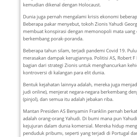
kemudian dikenal dengan Holocaust.
Dunia juga pernah mengalami krisis ekonomi beberapa 
Beberapa pakar menyebut, tokoh Zionis Yahudi George
membuat konspirasi dengan memonopoli mata uang d
berkembang porak-poranda.
Beberapa tahun silam, terjadi pandemi Covid 19. Pul
merasakan dampak kerugiannya. Politisi AS, Robert 
bagian dari strategi Zionis untuk menghancurkan keh
kontroversi di kalangan para elit dunia.
Bentuk kejahatan lainnya adalah, mereka juga menjadi 
judi online), menjerat negara-negara berkembang de
(pinjol), dan semua itu adalah jebakan riba.
Mantan Presiden AS Benyamin Franklin pernah berka
adalah orang-orang Yahudi. Di bumi mana pun Yahudi
kejujuran dalam dunia komersial. Mereka hidup mengi
penduduk pribumı, seperti yang terjadi di Portugal da