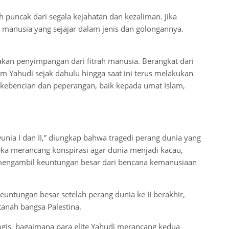
puncak dari segala kejahatan dan kezaliman. Jika
 manusia yang sejajar dalam jenis dan golongannya.
an penyimpangan dari fitrah manusia. Berangkat dari
m Yahudi sejak dahulu hingga saat ini terus melakukan
kebencian dan peperangan, baik kepada umat Islam,
nia I dan II,” diungkap bahwa tragedi perang dunia yang
ka merancang konspirasi agar dunia menjadi kacau,
mengambil keuntungan besar dari bencana kemanusiaan
untungan besar setelah perang dunia ke II berakhir,
tanah bangsa Palestina.
ogis, bagaimana para elite Yahudi merancang kedua