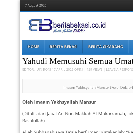
7 August 2026
Berita Bekasi
Mudah Melihat Bekasi
Menu
Skip
HOME
BERITA BEKASI
BERITA CIKARANG
to
content
Yahudi Memusuhi Semua Umat
EDITOR:
JUIN RONI
17 APRIL 2025
OPINI
| 129 VIEWS |
LEAVE A RESPON
Imaam Yakhsyallah Mansur (Foto: Dok. pri
Oleh Imaam Yakhsyallah Mansur
(Ditulis dari Jabal An-Nur, Makkah Al-Mukarramah, l
Rasulullah).
Allah Subhanahu wa Ta’ala berfirman:“Katakanlah: “Bar