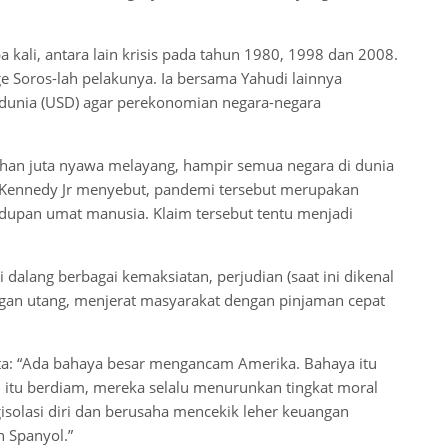
kali, antara lain krisis pada tahun 1980, 1998 dan 2008.
 Soros-lah pelakunya. Ia bersama Yahudi lainnya
unia (USD) agar perekonomian negara-negara
uhan juta nyawa melayang, hampir semua negara di dunia
F Kennedy Jr menyebut, pandemi tersebut merupakan
idupan umat manusia. Klaim tersebut tentu menjadi
dalang berbagai kemaksiatan, perjudian (saat ini dikenal
ngan utang, menjerat masyarakat dengan pinjaman cepat
ta: “Ada bahaya besar mengancam Amerika. Bahaya itu
 itu berdiam, mereka selalu menurunkan tingkat moral
solasi diri dan berusaha mencekik leher keuangan
n Spanyol.”