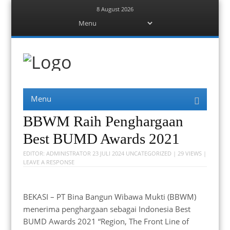
8 August 2026
Menu
Skip
to
content
Berita Bekasi
Mudah Melihat Bekasi
Menu
Skip
to
content
BBWM Raih Penghargaan
Best BUMD Awards 2021
EDITOR:
ADMINISTRATOR
23 JULI 2024
UNCATEGORIZED
| 29 VIEWS |
LEAVE A RESPONSE
BEKASI – PT Bina Bangun Wibawa Mukti (BBWM)
menerima penghargaan sebagai Indonesia Best
BUMD Awards 2021 “Region, The Front Line of