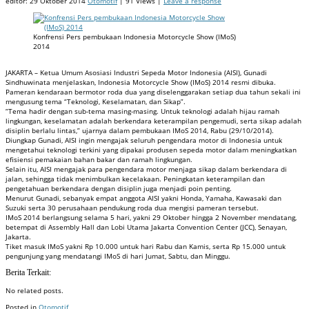
editor:
29 Oktober 2014
Otomotif
| 91 Views |
Leave a response
Konfrensi Pers pembukaan Indonesia Motorcycle Show (IMoS)
2014
JAKARTA – Ketua Umum Asosiasi Industri Sepeda Motor Indonesia (AISI), Gunadi
Sindhuwinata menjelaskan, Indonesia Motorcycle Show (IMoS) 2014 resmi dibuka.
Pameran kendaraan bermotor roda dua yang diselenggarakan setiap dua tahun sekali ini
mengusung tema “Teknologi, Keselamatan, dan Sikap”.
“Tema hadir dengan sub-tema masing-masing. Untuk teknologi adalah hijau ramah
lingkungan, keselamatan adalah berkendara keterampilan pengemudi, serta sikap adalah
disiplin berlalu lintas,” ujarnya dalam pembukaan IMoS 2014, Rabu (29/10/2014).
Diungkap Gunadi, AISI ingin mengajak seluruh pengendara motor di Indonesia untuk
mengetahui teknologi terkini yang dipakai produsen sepeda motor dalam meningkatkan
efisiensi pemakaian bahan bakar dan ramah lingkungan.
Selain itu, AISI mengajak para pengendara motor menjaga sikap dalam berkendara di
jalan, sehingga tidak menimbulkan kecelakaan. Peningkatan keterampilan dan
pengetahuan berkendara dengan disiplin juga menjadi poin penting.
Menurut Gunadi, sebanyak empat anggota AISI yakni Honda, Yamaha, Kawasaki dan
Suzuki serta 30 perusahaan pendukung roda dua mengisi pameran tersebut.
IMoS 2014 berlangsung selama 5 hari, yakni 29 Oktober hingga 2 November mendatang,
betempat di Assembly Hall dan Lobi Utama Jakarta Convention Center (JCC), Senayan,
Jakarta.
Tiket masuk IMoS yakni Rp 10.000 untuk hari Rabu dan Kamis, serta Rp 15.000 untuk
pengunjung yang mendatangi IMoS di hari Jumat, Sabtu, dan Minggu.
Berita Terkait:
No related posts.
Posted in
Otomotif