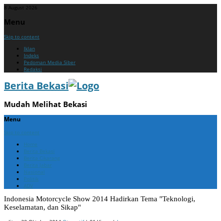
8 August 2026
Menu
Skip to content
Iklan
Indeks
Pedoman Media Siber
Redaksi
Berita Bekasi
Mudah Melihat Bekasi
Menu
Skip to content
Home
Berita Bekasi
Berita Cikarang
Berita Jabar
Nasional
Politik
ADV
Indonesia Motorcycle Show 2014 Hadirkan Tema "Teknologi,
Keselamatan, dan Sikap"