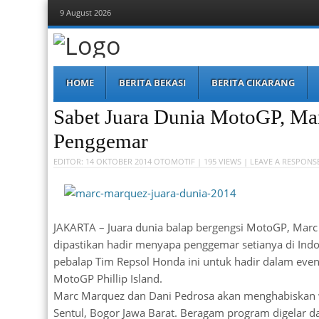
9 August 2026
Berita Bekasi
Mudah Melihat Bekasi
Menu
Skip
HOME
BERITA BEKASI
BERITA CIKARANG
to
content
Sabet Juara Dunia MotoGP, Ma
Penggemar
EDITOR:
14 OKTOBER 2014
OTOMOTIF
| 195 VIEWS |
LEAVE A RESPONS
JAKARTA – Juara dunia balap bergengsi MotoGP, Mar
dipastikan hadir menyapa penggemar setianya di In
pebalap Tim Repsol Honda ini untuk hadir dalam event
MotoGP Phillip Island.
Marc Marquez dan Dani Pedrosa akan menghabiskan w
Sentul, Bogor Jawa Barat. Beragam program digelar da