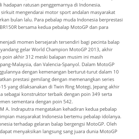
 hadapan ratusan penggemarnya di Indonesia.
 sirkuit mengendarai motor sport andalan masyarakat
kan bulan lalu. Para pebalap muda Indonesia berprestasi
CBR150R bersama kedua pebalap MotoGP dan para
menjadi momen bersejarah tersendiri bagi pecinta balap
yandang gelar World Champion MotoGP 2013, akhir
an poin akhir 312 meski balapan musim ini masih
, Sepang-Malaysia, dan Valencia-Spanyol. Dalam MotoGP
ggulannya dengan kemenangan berturut-turut dalam 10
atatkan prestasi gemilang dengan memenangkan series
-15 yang dilaksanakan di Twin Ring Motegi, Jepang akhir
 sebagai konstruktor terbaik dengan poin 349 serta
semen sementara dengan poin 542.
HM A. Indraputra mengatakan kehadiran kedua pebalap
pian masyarakat Indonesia bertemu pebalap idolanya.
donesia terhadap gelaran balap bergengsi MotoGP. Oleh
t dapat menyaksikan langsung sang juara dunia MotoGP