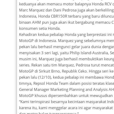
keduanya akan memacu motor balapnya Honda RCV di
Marc Marquez dan Dani Pedrosa juga akan berkeliling
Indonesia, Honda CBR150R terbaru yang baru diluncur
binaan AHM pun juga akan ikut bergabung memacu 
konsumen setia Honda.
Kehadiran kedua pebalap Honda yang berprestasi ini 
MotoGP di Indonesia. Marquez yang sebelumnya men
pekan lalu berhasil mengunci gelar juara dunia deng
menyisakan 3 seri lagi, yaitu Philip Island-Australia
musim ini, Marquez juga berhasil membuktikan keun
series. Rekan satu tim Marquez, Pedrosa turut menc
MotoGP di Sirkuit Brno, Republik Ceko. Hingga seri ke
pekan lalu (12/10), kedua pebalap ini membawa Honda
timnya, Repsol Honda Team dalam posisi teratas kla
General Manager Marketing Planning and Analysis A
MotoGP khusus dipersembahkan untuk mewujudkan im
“Kami terinspirasi besarnya kecintaan masyarakat In
karena itu, kami menggelar acara ini agar masyaraka
dan motor balap tunggangannya.”