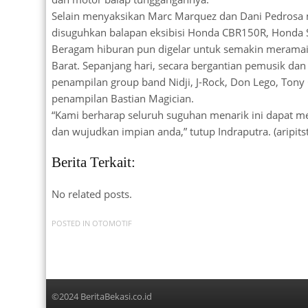
Selain menyaksikan Marc Marquez dan Dani Pedrosa
disuguhkan balapan eksibisi Honda CBR150R, Honda 
Beragam hiburan pun digelar untuk semakin meramaik
Barat. Sepanjang hari, secara bergantian pemusik da
penampilan group band Nidji, J-Rock, Don Lego, Tony 
penampilan Bastian Magician.
“Kami berharap seluruh suguhan menarik ini dapat m
dan wujudkan impian anda,” tutup Indraputra. (aripits
Berita Terkait:
No related posts.
POSTED IN
OTOMOTIF
©2024 BeritaBekasi.co.id