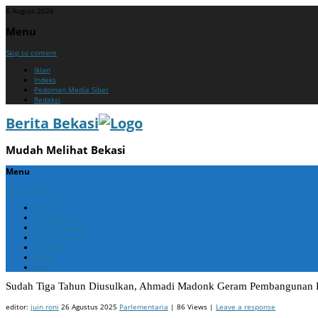
6 August 2026
Menu
Skip to content
Iklan
Indeks
Pedoman Media Siber
Redaksi
Berita Bekasi
Mudah Melihat Bekasi
Menu
Skip to content
Home
Berita Bekasi
Berita Cikarang
Berita Jabar
Nasional
Politik
ADV
Sudah Tiga Tahun Diusulkan, Ahmadi Madonk Geram Pembangunan Pl
editor:
juin roni
26 Agustus 2025
Parlementaria
| 86 Views |
Leave a response