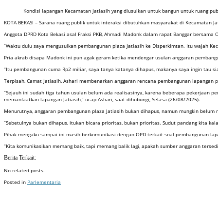
Kondisi lapangan Kecamatan Jatiasih yang diusulkan untuk bangun untuk ruang publ
KOTA BEKASI – Sarana ruang publik untuk interaksi dibutuhkan masyarakat di Kecamatan J
Anggota DPRD Kota Bekasi asal Fraksi PKB, Ahmadi Madonk dalam rapat Banggar bersama OP
“Waktu dulu saya mengusulkan pembangunan plaza Jatiasih ke Disperkimtan. Itu wajah Kec
Pria akrab disapa Madonk ini pun agak geram ketika mendengar usulan anggaran pembangu
“Itu pembangunan cuma Rp2 miliar, saya tanya katanya dihapus, makanya saya ingin tau si
Terpisah, Camat Jatiasih, Ashari membenarkan anggaran rencana pembangunan lapangan plaz
“Sejauh ini sudah tiga tahun usulan belum ada realisasinya, karena beberapa pekerjaan pe
memanfaatkan lapangan Jatiasih,” ucap Ashari, saat dihubungi, Selasa (26/08/2025).
Menurutnya, anggaran pembangunan plaza Jatiasih bukan dihapus, namun mungkin belum ma
“Sebetulnya bukan dihapus, itukan bicara prioritas, bukan prioritas. Sudut pandang kita kal
Pihak mengaku sampai ini masih berkomunikasi dengan OPD terkait soal pembangunan lapa
“Kita komunikasikan memang baik, tapi memang balik lagi, apakah sumber anggaran tersedi
Berita Terkait:
No related posts.
Posted in
Parlementaria
Badan Sertifikasi ISO
Training SMK3