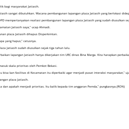
ik bagi masyarakat Jatiasih.
atiasih sangat dibutuhkan. Wacana pembangunan lapangan plaza Jatiasih yang berlokasi did
D mempertanyakan realiasi pembangunan lapangan plaza Jatiasih yang sudah diusulkan seja
amatan Jatiasih saya,” ucap Ahmadi.
nan plaza Jatiasih dihapus Disperkimtan.
apa yang hapus,” cetusnya.
a Jatiasih sudah diusulkan sejak tiga tahun lalu.
rbaikan lapangan Jatiasih hanya dikerjakan tim URC dinas Bina Marga. Kita harapkan perbaika
suk skala prioritas oleh Pemkot Bekasi.
au bisa kan fasilitas di Kecamatan itu diperbaiki agar menjadi pusat interaksi masyarakat,” uj
ngan plaza Jatiasih.
a dan apakah menjadi prioritas. Itu balik kepada tim anggaran Pemda,” pungkasnya.(RON)