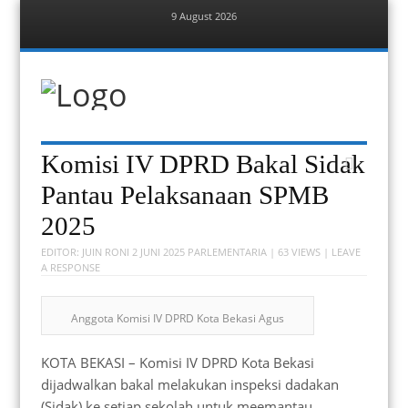
9 August 2026
Menu
Skip
to
content
Berita Bekasi
Mudah Melihat Bekasi
Menu
Skip
Komisi IV DPRD Bakal Sidak
to
content
Pantau Pelaksanaan SPMB
2025
EDITOR:
JUIN RONI
2 JUNI 2025
PARLEMENTARIA
| 63 VIEWS |
LEAVE
A RESPONSE
Anggota Komisi IV DPRD Kota Bekasi Agus
KOTA BEKASI – Komisi IV DPRD Kota Bekasi
dijadwalkan bakal melakukan inspeksi dadakan
(Sidak) ke setiap sekolah untuk meemantau