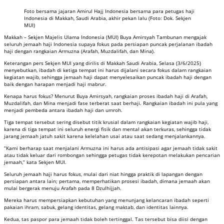
Foto bersama jajaran Amirul Hajj Indonesia bersama para petugas haji
Indonesia di Makkah, Saudi Arabia, akhir pekan lalu (Foto: Dok. Sekjen
MUI)
Makkah – Sekjen Majelis Ulama Indonesia (MUI) Buya Amirsyah Tambunan mengajak
seluruh jemaah haji Indonesia supaya fokus pada persiapan puncak perjalanan ibadah
haji dengan rangkaian Armuzna (Arafah, Muzdalifah, dan Mina).
Keterangan pers Sekjen MUI yang dirilis di Makkah Saudi Arabia, Selasa (3/6/2025)
menyebutkan, ibadah di ketiga tempat ini harus dijalani secara fokus dalam rangkaian
kegiatan wajib, sehingga jemaah haji dapat menyelesaikan puncak ibadah haji dengan
baik dengan harapan menjadi haji mabrur.
Kenapa harus fokus? Menurut Buya Amirsyah, rangkaian proses ibadah haji di Arafah,
Muzdalifah, dan Mina menjadi fase terberat saat berhaji. Rangkaian ibadah ini pula yang
menjadi pembeda antara ibadah haji dan umroh.
Tiga tempat tersebut sering disebut titik krusial dalam rangkaian kegiatan wajib haji,
karena di tiga tempat ini seluruh energi fisik dan mental akan terkuras, sehingga tidak
jarang jemaah jatuh sakit karena kelelahan usai atau saat sedang menjalankannya.
“Kami berharap saat menjalani Armuzna ini harus ada antisipasi agar jemaah tidak sakit
atau tidak keluar dari rombongan sehingga petugas tidak kerepotan melakukan pencarian
jemaah,” kata Sekjen MUI.
Seluruh jemaah haji harus fokus, mulai dari niat hingga praktik di lapangan dengan
persiapan antara lain; pertama, memperhatikan prosesi ibadah, dimana jemaah akan
mulai bergerak menuju Arafah pada 8 Dzulhijjah.
Mereka harus mempersiapkan kebutuhan yang menunjang kelancaran ibadah seperti
pakaian ihram, sabuk, gelang identitas, gelang maktab, dan identitas lainnya.
Kedua, tas paspor para jemaah tidak boleh tertinggal. Tas tersebut bisa diisi dengan