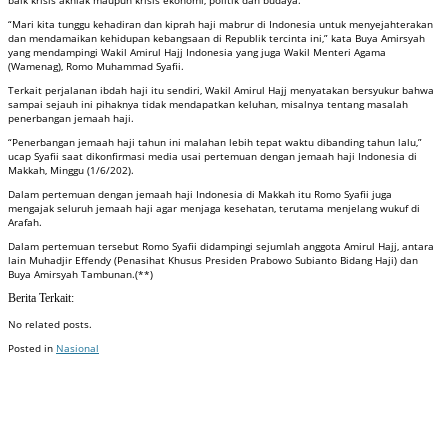
“Mari kita tunggu kehadiran dan kiprah haji mabrur di Indonesia untuk menyejahterakan
dan mendamaikan kehidupan kebangsaan di Republik tercinta ini,” kata Buya Amirsyah
yang mendampingi Wakil Amirul Hajj Indonesia yang juga Wakil Menteri Agama
(Wamenag), Romo Muhammad Syafii.
Terkait perjalanan ibdah haji itu sendiri, Wakil Amirul Hajj menyatakan bersyukur bahwa
sampai sejauh ini pihaknya tidak mendapatkan keluhan, misalnya tentang masalah
penerbangan jemaah haji.
“Penerbangan jemaah haji tahun ini malahan lebih tepat waktu dibanding tahun lalu,”
ucap Syafii saat dikonfirmasi media usai pertemuan dengan jemaah haji Indonesia di
Makkah, Minggu (1/6/202).
Dalam pertemuan dengan jemaah haji Indonesia di Makkah itu Romo Syafii juga
mengajak seluruh jemaah haji agar menjaga kesehatan, terutama menjelang wukuf di
Arafah.
Dalam pertemuan tersebut Romo Syafii didampingi sejumlah anggota Amirul Hajj, antara
lain Muhadjir Effendy (Penasihat Khusus Presiden Prabowo Subianto Bidang Haji) dan
Buya Amirsyah Tambunan.(**)
Berita Terkait:
No related posts.
Posted in
Nasional
Badan Sertifikasi ISO
Training SMK3
Training SMK3