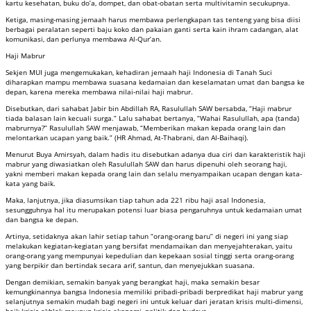
kartu kesehatan, buku do’a, dompet, dan obat-obatan serta multivitamin secukupnya.
Ketiga, masing-masing jemaah harus membawa perlengkapan tas tenteng yang bisa diisi
berbagai peralatan seperti baju koko dan pakaian ganti serta kain ihram cadangan, alat
komunikasi, dan perlunya membawa Al-Qur’an.
Haji Mabrur
Sekjen MUI juga mengemukakan, kehadiran jemaah haji Indonesia di Tanah Suci
diharapkan mampu membawa suasana kedamaian dan keselamatan umat dan bangsa ke
depan, karena mereka membawa nilai-nilai haji mabrur.
Disebutkan, dari sahabat Jabir bin Abdillah RA, Rasulullah SAW bersabda, “Haji mabrur
tiada balasan lain kecuali surga.” Lalu sahabat bertanya, “Wahai Rasulullah, apa (tanda)
mabrurnya?” Rasulullah SAW menjawab, “Memberikan makan kepada orang lain dan
melontarkan ucapan yang baik.” (HR Ahmad, At-Thabrani, dan Al-Baihaqi).
Menurut Buya Amirsyah, dalam hadis itu disebutkan adanya dua ciri dan karakteristik haji
mabrur yang diwasiatkan oleh Rasulullah SAW dan harus dipenuhi oleh seorang haji,
yakni memberi makan kepada orang lain dan selalu menyampaikan ucapan dengan kata-
kata yang baik.
Maka, lanjutnya, jika diasumsikan tiap tahun ada 221 ribu haji asal Indonesia,
sesungguhnya hal itu merupakan potensi luar biasa pengaruhnya untuk kedamaian umat
dan bangsa ke depan.
Artinya, setidaknya akan lahir setiap tahun “orang-orang baru” di negeri ini yang siap
melakukan kegiatan-kegiatan yang bersifat mendamaikan dan menyejahterakan, yaitu
orang-orang yang mempunyai kepedulian dan kepekaan sosial tinggi serta orang-orang
yang berpikir dan bertindak secara arif, santun, dan menyejukkan suasana.
Dengan demikian, semakin banyak yang berangkat haji, maka semakin besar
kemungkinannya bangsa Indonesia memiliki pribadi-pribadi berpredikat haji mabrur yang
selanjutnya semakin mudah bagi negeri ini untuk keluar dari jeratan krisis multi-dimensi,
baik krisis akhlak maupun krisis ekonomi, politik dan budaya.