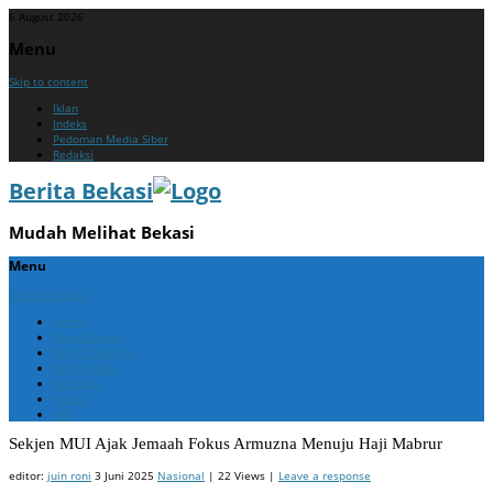
6 August 2026
Menu
Skip to content
Iklan
Indeks
Pedoman Media Siber
Redaksi
Berita Bekasi
Mudah Melihat Bekasi
Menu
Skip to content
Home
Berita Bekasi
Berita Cikarang
Berita Jabar
Nasional
Politik
ADV
Sekjen MUI Ajak Jemaah Fokus Armuzna Menuju Haji Mabrur
editor:
juin roni
3 Juni 2025
Nasional
| 22 Views |
Leave a response