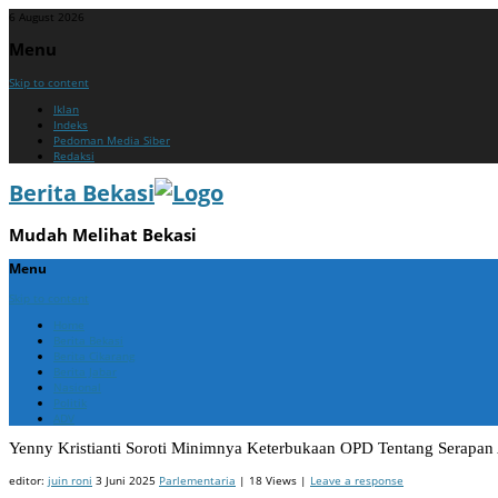
6 August 2026
Menu
Skip to content
Iklan
Indeks
Pedoman Media Siber
Redaksi
Berita Bekasi
Mudah Melihat Bekasi
Menu
Skip to content
Home
Berita Bekasi
Berita Cikarang
Berita Jabar
Nasional
Politik
ADV
Yenny Kristianti Soroti Minimnya Keterbukaan OPD Tentang Serapa
editor:
juin roni
3 Juni 2025
Parlementaria
| 18 Views |
Leave a response