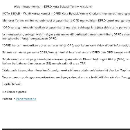
Wakil Ketua Komisi II DPRD Kota Bekasi, Yenny Kristianti
KOTA BEKASI – Wakil Ketua Komisi II DPRD Kota Bekasi, Yenny Kristianti menyoroti kuran
Menurut Yenny, minimnya publikasi program kerja OPD menyulitkan DPRD untuk mengetahu
“OPD kurang mempublikasikan program kerja mereka, sehingga kita juga tidak tahu penye
Ia menegaskan, sebagai wakil rakyat yang mewakili berbagai daerah pemilihan, DPRD se
menghambat fungsi pengawasan DPRD.
“DPRD harus memberikan apresiasi atas kerja OPD, tapi kalau kami tidak diberi informasi,
Selama semester pertama 2025, Yenny menilai interaksi antara DPRD dan OPD sangat minim
Salah satu instansi yang mendapat sorotan tajam adalah Dinas Lingkungan Hidup (DLH), 
bahan berbahaya dan beracun (B3) rumah sakit di area TPA.
“Kalau ada kasus, kita minta konfirmasi, mereka bilang sudah melakukan ini dan itu. Tapi 
Yenny menutup dengan menekankan pentingnya sinergi antara legislatif dan eksekutif yang
Berita Terkait:
No related posts.
Posted in
Parlementaria
Badan Sertifikasi ISO
Training SMK3
Training SMK3