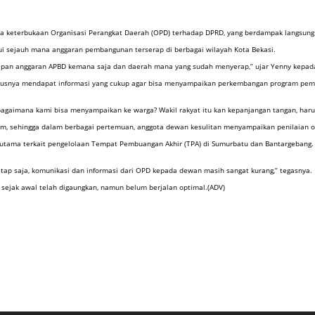
gnya keterbukaan Organisasi Perangkat Daerah (OPD) terhadap DPRD, yang berdampak langsun
i sejauh mana anggaran pembangunan terserap di berbagai wilayah Kota Bekasi.
rapan anggaran APBD kemana saja dan daerah mana yang sudah menyerap,” ujar Yenny kepada
harusnya mendapat informasi yang cukup agar bisa menyampaikan perkembangan program peme
 bagaimana kami bisa menyampaikan ke warga? Wakil rakyat itu kan kepanjangan tangan, harus
, sehingga dalam berbagai pertemuan, anggota dewan kesulitan menyampaikan penilaian obj
terutama terkait pengelolaan Tempat Pembuangan Akhir (TPA) di Sumurbatu dan Bantargebang
tetap saja, komunikasi dan informasi dari OPD kepada dewan masih sangat kurang,” tegasnya.
 sejak awal telah digaungkan, namun belum berjalan optimal.(ADV)