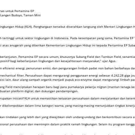
Emas untuk Pertamina EP
o Langen Budoyo, Taman Mini
ngkungan Hidup (KLH). Penghargaan tersebut diserahkan langsung oleh Menteri Lingkungan Hi
tertinggi untuk sektor lingkungan di Indonesia. Pada kesempatan yang sama, Pertamina EP 
si atas anugerah yang diberikan Kementerian Lingkungan Hidup ini kepada Pertamina EP Suba
berlanjutan. Pertamina EP secara umum, khususnya Subang Field dan Tambun Field, senant
itif bagi keberlanjutan lingkungan dan kesejahteraan masyarakat,” ujar Agus.
efisiensi energi, penurunan emisi, dan pengurangan limbah padat non bahan berbahaya dan
 mechanical filter, Perusahaan dapat mengurangi penggunaan energi sebesar 4.242,28 giga jou
sisi lain, daur ulang sampah organik menjadi pupuk eco-enzyme dapat mengurangi limbah pa
ng Field menciptakan harapan baru bagi para purnakarya pekerja migran (mantan tenaga ker
mbuatan platform digital, dan dukungan pendampingan.
merupakan inisiatif KLH untuk memastikan ketaatan perusahaan dalam menjalankan dan ketent
r dikelompokkan dalam lima kategori warna, yang masing-masing menunjukkan tingkat kinerja l
kan tindakan yang lebih dari yang diwajibkan oleh undang-undang dan berkontribusi secara ak
sional perusahaan dan memimpin dalam praktik ramah lingkungan. Selain itu program tangg