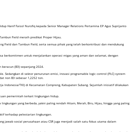
dup Hanif Faisol Nurofiq kepada Senior Manager Relations Pertamina EP Agus Suprijanto
Tambun Field meraih predikat Proper Hijau.
ng Field dan Tambun Field, serta semua pihak yang telah berkontribusi dan mendukung
iasa berkomitmen untuk menjalankan operasi migas yang aman dan selamat, dengan
 beracun (B3) sepanjang 2024.
le. Sedangkan di sektor penurunan emisi, inovasi programable logic control (PLC) system
dat non B3 sebesar 1,2252 ton.
ja Indonesia/TKI) di Kecamatan Compreng, Kabupaten Subang. Sejumlah inisiatif dilakukan
uan pemerintah terkait lingkungan hidup.
ingkungan yang berbeda, yakni paling rendah Hitam, Merah, Biru, Hijau, hingga yang paling
tif terhadap pelestarian lingkungan.
ung jawab sosial perusahaan atau CSR juga menjadi salah satu fokus utama dalam