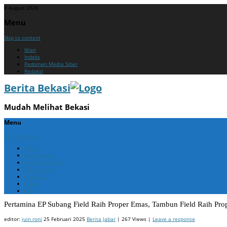
8 August 2026
Menu
Skip to content
Iklan
Indeks
Pedoman Media Siber
Redaksi
Berita Bekasi
Mudah Melihat Bekasi
Menu
Skip to content
Home
Berita Bekasi
Berita Cikarang
Berita Jabar
Nasional
Politik
ADV
Pertamina EP Subang Field Raih Proper Emas, Tambun Field Raih Pro
editor:
juin roni
25 Februari 2025
Berita Jabar
| 267 Views |
Leave a response