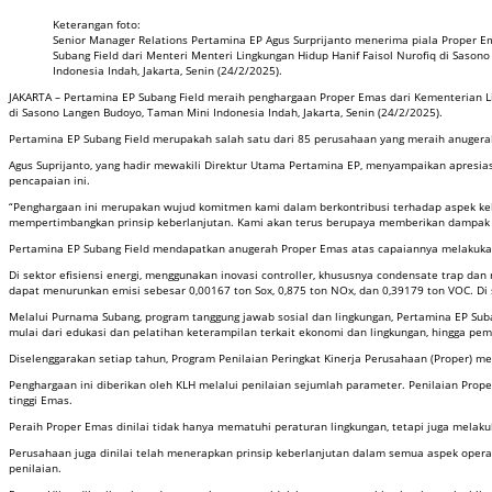
Keterangan foto:
Senior Manager Relations Pertamina EP Agus Surprijanto menerima piala Proper 
Subang Field dari Menteri Menteri Lingkungan Hidup Hanif Faisol Nurofiq di Sason
Indonesia Indah, Jakarta, Senin (24/2/2025).
JAKARTA – Pertamina EP Subang Field meraih penghargaan Proper Emas dari Kementerian Li
di Sasono Langen Budoyo, Taman Mini Indonesia Indah, Jakarta, Senin (24/2/2025).
Pertamina EP Subang Field merupakah salah satu dari 85 perusahaan yang meraih anugerah 
Agus Suprijanto, yang hadir mewakili Direktur Utama Pertamina EP, menyampaikan apresia
pencapaian ini.
“Penghargaan ini merupakan wujud komitmen kami dalam berkontribusi terhadap aspek ke
mempertimbangkan prinsip keberlanjutan. Kami akan terus berupaya memberikan dampak pos
Pertamina EP Subang Field mendapatkan anugerah Proper Emas atas capaiannya melakukan 
Di sektor efisiensi energi, menggunakan inovasi controller, khususnya condensate trap dan
dapat menurunkan emisi sebesar 0,00167 ton Sox, 0,875 ton NOx, dan 0,39179 ton VOC. Di 
Melalui Purnama Subang, program tanggung jawab sosial dan lingkungan, Pertamina EP Suba
mulai dari edukasi dan pelatihan keterampilan terkait ekonomi dan lingkungan, hingga pe
Diselenggarakan setiap tahun, Program Penilaian Peringkat Kinerja Perusahaan (Proper) 
Penghargaan ini diberikan oleh KLH melalui penilaian sejumlah parameter. Penilaian Prope
tinggi Emas.
Peraih Proper Emas dinilai tidak hanya mematuhi peraturan lingkungan, tetapi juga melaku
Perusahaan juga dinilai telah menerapkan prinsip keberlanjutan dalam semua aspek opera
penilaian.