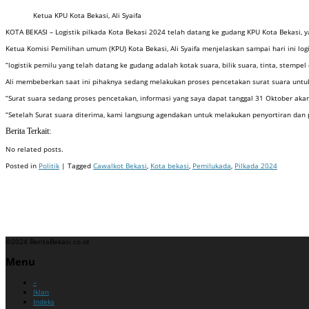
Ketua KPU Kota Bekasi, Ali Syaifa
KOTA BEKASI – Logistik pilkada Kota Bekasi 2024 telah datang ke gudang KPU Kota Bekasi, y
Ketua Komisi Pemilihan umum (KPU) Kota Bekasi, Ali Syaifa menjelaskan sampai hari ini lo
“logistik pemilu yang telah datang ke gudang adalah kotak suara, bilik suara, tinta, stempel 
Ali membeberkan saat ini pihaknya sedang melakukan proses pencetakan surat suara untuk
“Surat suara sedang proses pencetakan, informasi yang saya dapat tanggal 31 Oktober akan
“Setelah Surat suara diterima, kami langsung agendakan untuk melakukan penyortiran dan 
Berita Terkait:
No related posts.
Posted in
Politik
| Tagged
Cawalkot Bekasi
,
Kota bekasi
,
Pemilukada
,
Pilkada 2024
Badan Sertifikasi ISO
Training SMK3
Training SMK3
©2024 BeritaBekasi.co.id
Menu
–
Iklan
Indeks