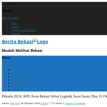
7 August 2026
Menu
Skip to content
Iklan
Indeks
Pedoman Media Siber
Redaksi
Berita Bekasi
Mudah Melihat Bekasi
Menu
Skip to content
Home
Berita Bekasi
Berita Cikarang
Berita Jabar
Nasional
Politik
ADV
Pilkada 2024, KPU Kota Bekasi Sebut Logistik Surat Suara Tiba 31 O
editor:
juin roni
28 Oktober 2024
Politik
| 115 Views |
Leave a response