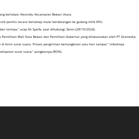
ang berlokasi Alexindo, Kecamatan Bekasi Utara.
gistik pemilu secara bertahap mulai berdatangan ke gudang milik KPU.
dan lainnya,” ucap Ali Syaifa, saat dihubungi, Senin (28/10/2024).
 Pemilihan Wali Kota Bekasi dan Pemilihan Gubernur yang dilaksanakan oleh PT Gramedia.
 di kirim surat suara. Proses pengiriman kemungkinan satu hari sampai,” imbuhnya.
pelipatan surat suara,” pungkasnya.(RON)