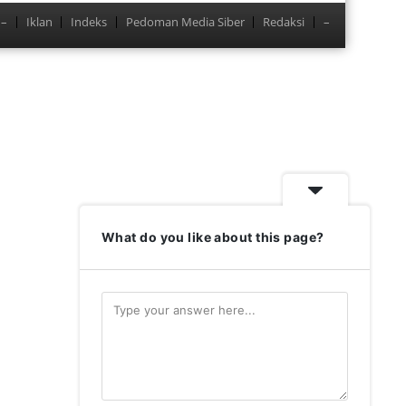
–
Iklan
Indeks
Pedoman Media Siber
Redaksi
–
Menu
What do you like about this page?