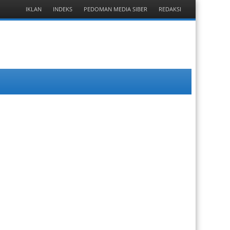
Menu
IKLAN
INDEKS
PEDOMAN MEDIA SIBER
REDAKSI
Skip
to
content