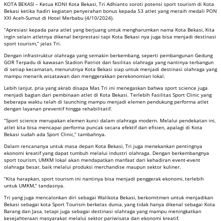
KOTA BEKASI – Ketua KONI Kota Bekasi, Tri Adhianto soroti potensi sport tourism di Kota
Bekasi ketika hadiri kegiatan penyerahan bonus kepada 53 atlet yang meraih medali PON
XXI Aceh-Sumut di Hotel Merbabu (4/10/2024).
“Apresiasi kepada para atlet yang berjuang untuk mengharumkan nama Kota Bekasi, Kita
ingin selain atletnya dikenal berprestasi tapi Kota Bekasi nya juga bisa menjadi destinasi
sport tourism,” jelas Tri.
Dengan infrastruktur olahraga yang semakin berkembang, seperti pembangunan Gedung
GOR Terpadu di kawasan Stadion Patriot dan fasilitas olahraga yang nantinya terbangun
di setiap kecamatan, menurutnya Kota Bekasi siap untuk menjadi destinasi olahraga yang
mampu menarik wisatawan dan menggerakkan perekonomian lokal.
Lebih lanjut, pria yang akrab disapa Mas Tri ini menegaskan bahwa sport science juga
menjadi bagian dari pembinaan atlet di Kota Bekasi. Terlebih Fasilitas Sport Clinic yang
beberapa waktu telah di launching mampu menjadi elemen pendukung performa atlet
dengan layanan preventif hingga rehabilitatif.
“Sport science merupakan elemen kunci dalam olahraga modern. Melalui pendekatan ini,
atlet kita bisa mencapai performa puncak secara efektif dan efisien, apalagi di Kota
Bekasi sudah ada Sport Clinic,” tambahnya.
Dalam rencananya untuk masa depan Kota Bekasi, Tri juga menekankan pentingnya
ekonomi kreatif yang dapat tumbuh melalui industri olahraga. Dengan berkembangnya
sport tourism, UMKM lokal akan mendapatkan manfaat dari kehadiran event-event
olahraga besar, baik melalui produksi merchandise maupun sektor kuliner.
“Kita harapkan, sport tourism ini nantinya bisa menjadi penggerak ekonomi, terlebih
untuk UMKM,” tandasnya.
Tri yang juga mencalonkan diri sebagai Walikota Bekasi, berkomitmen untuk menjadikan
Bekasi sebagai kota Sport Tourism berkelas dunia, yang tidak hanya dikenal sebagai Kota
Barang dan Jasa, tetapi juga sebagai destinasi olahraga yang mampu meningkatkan
kesejahteraan masyarakat melalui sektor pariwisata dan ekonomi kreatif.