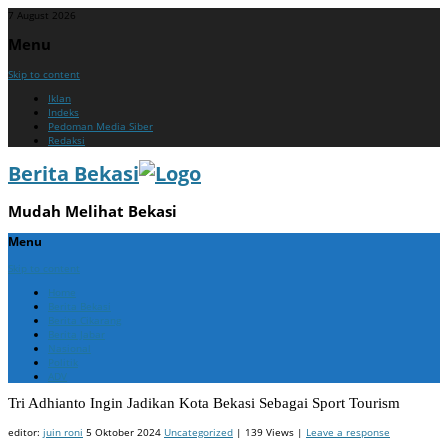
7 August 2026
Menu
Skip to content
Iklan
Indeks
Pedoman Media Siber
Redaksi
Berita Bekasi
Mudah Melihat Bekasi
Menu
Skip to content
Home
Berita Bekasi
Berita Cikarang
Berita Jabar
Nasional
Politik
ADV
Tri Adhianto Ingin Jadikan Kota Bekasi Sebagai Sport Tourism
editor:
juin roni
5 Oktober 2024
Uncategorized
| 139 Views |
Leave a response