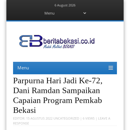
6 August 2026
Menu
Skip
to
content
Berita Bekasi
Mudah Melihat Bekasi
Menu
Skip
to
content
Parpurna Hari Jadi Ke-72,
Dani Ramdan Sampaikan
Capaian Program Pemkab
Bekasi
EDITOR:
15 AGUSTUS 2022
UNCATEGORIZED
| 6 VIEWS |
LEAVE A
RESPONSE