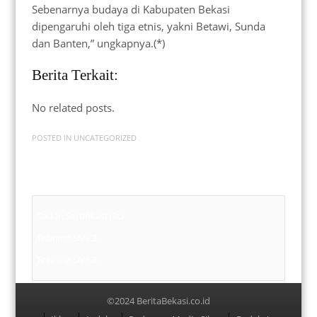
Sebenarnya budaya di Kabupaten Bekasi
dipengaruhi oleh tiga etnis, yakni Betawi, Sunda
dan Banten,” ungkapnya.(*)
Berita Terkait:
No related posts.
POSTED IN
UNCATEGORIZED
Badan Sertifikasi ISO
Training SMK3
Training SMK3
©2024 BeritaBekasi.co.id