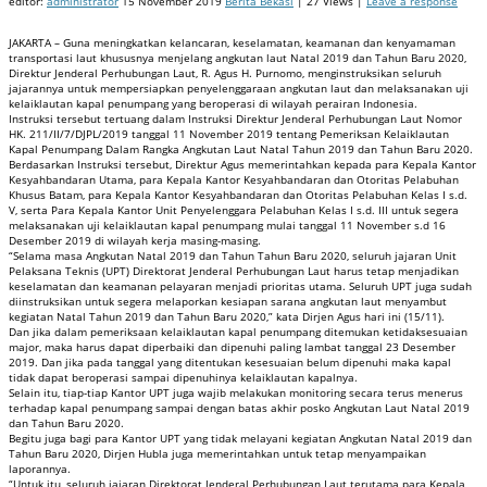
editor:
administrator
15 November 2019
Berita Bekasi
| 27 Views |
Leave a response
JAKARTA – Guna meningkatkan kelancaran, keselamatan, keamanan dan kenyamaman
transportasi laut khususnya menjelang angkutan laut Natal 2019 dan Tahun Baru 2020,
Direktur Jenderal Perhubungan Laut, R. Agus H. Purnomo, menginstruksikan seluruh
jajarannya untuk mempersiapkan penyelenggaraan angkutan laut dan melaksanakan uji
kelaiklautan kapal penumpang yang beroperasi di wilayah perairan Indonesia.
Instruksi tersebut tertuang dalam Instruksi Direktur Jenderal Perhubungan Laut Nomor
HK. 211/II/7/DJPL/2019 tanggal 11 November 2019 tentang Pemeriksan Kelaiklautan
Kapal Penumpang Dalam Rangka Angkutan Laut Natal Tahun 2019 dan Tahun Baru 2020.
Berdasarkan Instruksi tersebut, Direktur Agus memerintahkan kepada para Kepala Kantor
Kesyahbandaran Utama, para Kepala Kantor Kesyahbandaran dan Otoritas Pelabuhan
Khusus Batam, para Kepala Kantor Kesyahbandaran dan Otoritas Pelabuhan Kelas I s.d.
V, serta Para Kepala Kantor Unit Penyelenggara Pelabuhan Kelas I s.d. III untuk segera
melaksanakan uji kelaiklautan kapal penumpang mulai tanggal 11 November s.d 16
Desember 2019 di wilayah kerja masing-masing.
“Selama masa Angkutan Natal 2019 dan Tahun Tahun Baru 2020, seluruh jajaran Unit
Pelaksana Teknis (UPT) Direktorat Jenderal Perhubungan Laut harus tetap menjadikan
keselamatan dan keamanan pelayaran menjadi prioritas utama. Seluruh UPT juga sudah
diinstruksikan untuk segera melaporkan kesiapan sarana angkutan laut menyambut
kegiatan Natal Tahun 2019 dan Tahun Baru 2020,” kata Dirjen Agus hari ini (15/11).
Dan jika dalam pemeriksaan kelaiklautan kapal penumpang ditemukan ketidaksesuaian
major, maka harus dapat diperbaiki dan dipenuhi paling lambat tanggal 23 Desember
2019. Dan jika pada tanggal yang ditentukan kesesuaian belum dipenuhi maka kapal
tidak dapat beroperasi sampai dipenuhinya kelaiklautan kapalnya.
Selain itu, tiap-tiap Kantor UPT juga wajib melakukan monitoring secara terus menerus
terhadap kapal penumpang sampai dengan batas akhir posko Angkutan Laut Natal 2019
dan Tahun Baru 2020.
Begitu juga bagi para Kantor UPT yang tidak melayani kegiatan Angkutan Natal 2019 dan
Tahun Baru 2020, Dirjen Hubla juga memerintahkan untuk tetap menyampaikan
laporannya.
“Untuk itu, seluruh jajaran Direktorat Jenderal Perhubungan Laut terutama para Kepala