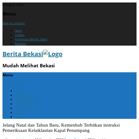
8 August 2026
Menu
Skip to content
Iklan
Indeks
Pedoman Media Siber
Redaksi
Berita Bekasi
Mudah Melihat Bekasi
Menu
Skip to content
Home
Berita Bekasi
Berita Cikarang
Berita Jabar
Nasional
Politik
ADV
Jelang Natal dan Tahun Baru, Kemenhub Terbitkan instruksi
Pemeriksaan Kelaiklautan Kapal Penumpang