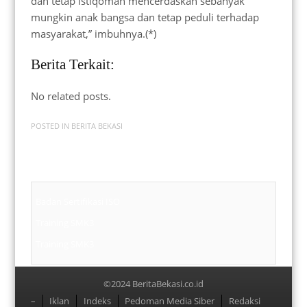
dan tetap istiqomah mencerdaskan sebanyak
mungkin anak bangsa dan tetap peduli terhadap
masyarakat,” imbuhnya.(*)
Berita Terkait:
No related posts.
POSTED IN
BERITA BEKASI
Badan Sertifikasi ISO
Training SMK3
Training SMK3
©2024 BeritaBekasi.co.id
Menu
–
Iklan
Indeks
Pedoman Media Siber
Redaksi