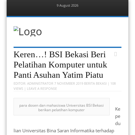
9 August 2026
Menu
Skip
to
content
Berita Bekasi
Mudah Melihat Bekasi
Menu
Skip
Keren…! BSI Bekasi Beri
to
content
Pelatihan Komputer untuk
Panti Asuhan Yatim Piatu
EDITOR:
ADMINISTRATOR
7 NOVEMBER 2019
BERITA BEKASI
| 108
VIEWS |
LEAVE A RESPONSE
para dosen dan mahasiswa Universitas BSI Bekasi
Ke
berikan pelatihan komputer
pe
du
lian Universitas Bina Saran Informatika terhadap