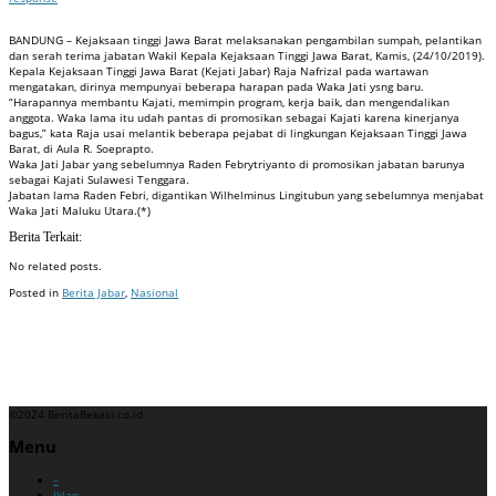
BANDUNG – Kejaksaan tinggi Jawa Barat melaksanakan pengambilan sumpah, pelantikan
dan serah terima jabatan Wakil Kepala Kejaksaan Tinggi Jawa Barat, Kamis, (24/10/2019).
Kepala Kejaksaan Tinggi Jawa Barat (Kejati Jabar) Raja Nafrizal pada wartawan
mengatakan, dirinya mempunyai beberapa harapan pada Waka Jati ysng baru.
“Harapannya membantu Kajati, memimpin program, kerja baik, dan mengendalikan
anggota. Waka lama itu udah pantas di promosikan sebagai Kajati karena kinerjanya
bagus,” kata Raja usai melantik beberapa pejabat di lingkungan Kejaksaan Tinggi Jawa
Barat, di Aula R. Soeprapto.
Waka Jati Jabar yang sebelumnya Raden Febrytriyanto di promosikan jabatan barunya
sebagai Kajati Sulawesi Tenggara.
Jabatan lama Raden Febri, digantikan Wilhelminus Lingitubun yang sebelumnya menjabat
Waka Jati Maluku Utara.(*)
Berita Terkait:
No related posts.
Posted in
Berita Jabar
,
Nasional
Badan Sertifikasi ISO
Training SMK3
Training SMK3
©2024 BeritaBekasi.co.id
Menu
–
Iklan