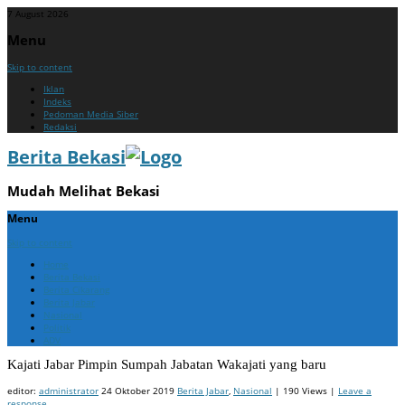
7 August 2026
Menu
Skip to content
Iklan
Indeks
Pedoman Media Siber
Redaksi
Berita Bekasi
Mudah Melihat Bekasi
Menu
Skip to content
Home
Berita Bekasi
Berita Cikarang
Berita Jabar
Nasional
Politik
ADV
Kajati Jabar Pimpin Sumpah Jabatan Wakajati yang baru
editor:
administrator
24 Oktober 2019
Berita Jabar
,
Nasional
| 190 Views |
Leave a
response