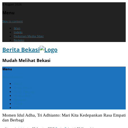
8 August 2026
Menu
Skip to content
Iklan
Indeks
Pedoman Media Siber
Redaksi
Berita Bekasi
Mudah Melihat Bekasi
Menu
Skip to content
Home
Berita Bekasi
Berita Cikarang
Berita Jabar
Nasional
Politik
ADV
Momen Idul Adha, Tri Adhianto: Mari Kita Kedepankan Rasa Empati
dan Berbagi