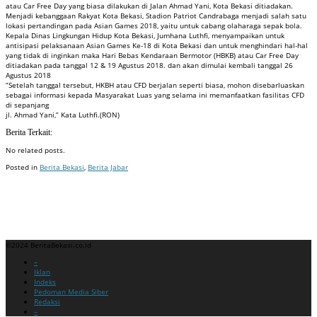
atau Car Free Day yang biasa dilakukan di Jalan Ahmad Yani, Kota Bekasi ditiadakan.
Menjadi kebanggaan Rakyat Kota Bekasi, Stadion Patriot Candrabaga menjadi salah satu
lokasi pertandingan pada Asian Games 2018, yaitu untuk cabang olaharaga sepak bola.
Kepala Dinas Lingkungan Hidup Kota Bekasi, Jumhana Luthfi, menyampaikan untuk
antisipasi pelaksanaan Asian Games Ke-18 di Kota Bekasi dan untuk menghindari hal-hal
yang tidak di inginkan maka Hari Bebas Kendaraan Bermotor (HBKB) atau Car Free Day
ditiadakan pada tanggal 12 & 19 Agustus 2018. dan akan dimulai kembali tanggal 26
Agustus 2018
“Setelah tanggal tersebut, HKBH atau CFD berjalan seperti biasa, mohon disebarluaskan
sebagai informasi kepada Masyarakat Luas yang selama ini memanfaatkan fasilitas CFD
di sepanjang
jl. Ahmad Yani,” Kata Luthfi.(RON)
Berita Terkait:
No related posts.
Posted in
Berita Bekasi
,
Berita Jabar
Badan Sertifikasi ISO
Training SMK3
Training SMK3
©2024 BeritaBekasi.co.id
Menu
–
Iklan
Indeks
Pedoman Media Siber
Redaksi
–