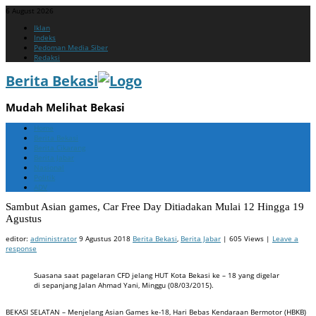
6 August 2026
Menu
Skip
Iklan
to
Indeks
content
Pedoman Media Siber
Redaksi
Berita Bekasi
Mudah Melihat Bekasi
Menu
Skip
Home
to
Berita Bekasi
content
Berita Cikarang
Berita Jabar
Nasional
Politik
ADV
Sambut Asian games, Car Free Day Ditiadakan Mulai 12 Hingga 19
Agustus
editor:
administrator
9 Agustus 2018
Berita Bekasi
,
Berita Jabar
| 605 Views |
Leave a
response
Suasana saat pagelaran CFD jelang HUT Kota Bekasi ke – 18 yang digelar
di sepanjang Jalan Ahmad Yani, Minggu (08/03/2015).
BEKASI SELATAN – Menjelang Asian Games ke-18, Hari Bebas Kendaraan Bermotor (HBKB)