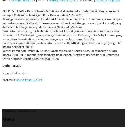
editor:
administrator
27 Juni 2018
Berita Pemilu 2019
| 211 Views |
Leave a response
BEKASI SELATAN – Pencoblosan Pemilihan Wali Kota Bekasi telah usai dilaksanakan di
setiap TPS di seluruh wilayah Kota Bekasi, rabu (27/8/2018).
Pasangan calon nomor urut 1, Rahmat Effendi-Tri Adhianto untuk sementara memimpin
perolehan suara di Pilwakot Bekasi menurut hasil perhitungan cepat (quick count) yang
dilakukan lembaga survey Media Survei Nasional (Median)
Dari data masuk yang dirilis Median, Rahmat Effendi jauh memimpin perolehan suara
sebesar 68,17% dibandingkan pasangan nomor urut 2, Nur Supriyanto-Adhy Firdaus yang
sementara berada di posisi kedua dengan perolehan suara 31.83%.
Hasil quick count di diperoleh sekitar pukul 17.30 WIB, dengan data suaranya yang telah
masuk sekitar 90.00 %
Komisi Pemilihan Umum (KPU) baru akan melakukan rekapitulasi pemungutan suara
hingga 9 Juli 2018 mendatang sehingga hasil penghitungan resminya baru diumumkan
setelah proses rekapitulasi selesai.(RON)
Berita Terkait:
No related posts.
Posted in
Berita Pemilu 2019
Badan Sertifikasi ISO
Training SMK3
Training SMK3
©2024 BeritaBekasi.co.id
Menu