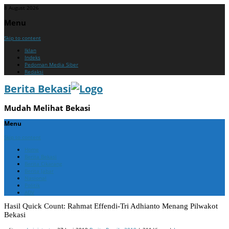
8 August 2026
Menu
Skip to content
Iklan
Indeks
Pedoman Media Siber
Redaksi
Berita Bekasi
Mudah Melihat Bekasi
Menu
Skip to content
Home
Berita Bekasi
Berita Cikarang
Berita Jabar
Nasional
Politik
ADV
Hasil Quick Count: Rahmat Effendi-Tri Adhianto Menang Pilwakot
Bekasi