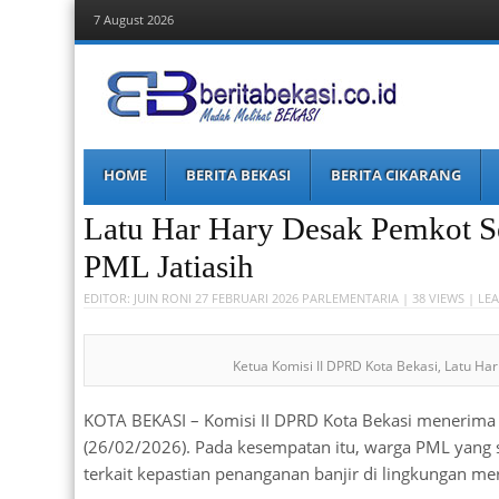
7 August 2026
Berita Bekasi
Mudah Melihat Bekasi
Menu
Skip to content
HOME
BERITA BEKASI
BERITA CIKARANG
Latu Har Hary Desak Pemkot Se
PML Jatiasih
EDITOR:
JUIN RONI
27 FEBRUARI 2026
PARLEMENTARIA
| 38 VIEWS |
LEA
Ketua Komisi II DPRD Kota Bekasi, Latu Har
KOTA BEKASI – Komisi II DPRD Kota Bekasi menerima a
(26/02/2026). Pada kesempatan itu, warga PML yan
terkait kepastian penanganan banjir di lingkungan me