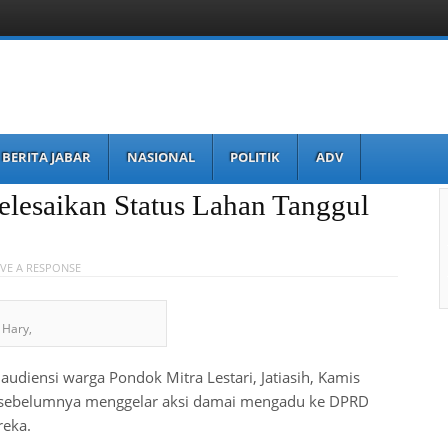
BERITA JABAR
NASIONAL
POLITIK
ADV
lesaikan Status Lahan Tanggul
VE A RESPONSE
 Hary,
udiensi warga Pondok Mitra Lestari, Jatiasih, Kamis
g sebelumnya menggelar aksi damai mengadu ke DPRD
reka.