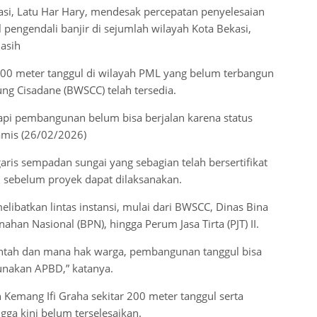
asi, Latu Har Hary, mendesak percepatan penyelesaian
engendali banjir di sejumlah wilayah Kota Bekasi,
asih
 500 meter tanggul di wilayah PML yang belum terbangun
ung Cisadane (BWSCC) telah tersedia.
api pembangunan belum bisa berjalan karena status
amis (26/02/2026)
aris sempadan sungai yang sebagian telah bersertifikat
sebelum proyek dapat dilaksanakan.
libatkan lintas instansi, mulai dari BWSCC, Dinas Bina
an Nasional (BPN), hingga Perum Jasa Tirta (PJT) II.
rintah dan mana hak warga, pembangunan tanggul bisa
nakan APBD,” katanya.
h Kemang Ifi Graha sekitar 200 meter tanggul serta
ga kini belum terselesaikan.