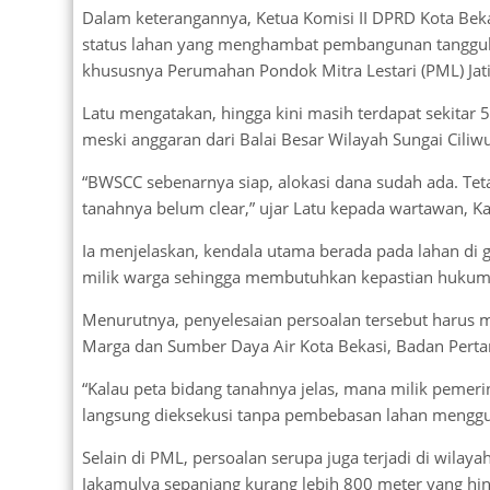
Dalam keterangannya, Ketua Komisi II DPRD Kota Bek
status lahan yang menghambat pembangunan tanggul p
khususnya Perumahan Pondok Mitra Lestari (PML) Jati
Latu mengatakan, hingga kini masih terdapat sekitar
meski anggaran dari Balai Besar Wilayah Sungai Ciliw
“BWSCC sebenarnya siap, alokasi dana sudah ada. Tet
tanahnya belum clear,” ujar Latu kepada wartawan, K
Ia menjelaskan, kendala utama berada pada lahan di g
milik warga sehingga membutuhkan kepastian hukum 
Menurutnya, penyelesaian persoalan tersebut harus me
Marga dan Sumber Daya Air Kota Bekasi, Badan Pertanah
“Kalau peta bidang tanahnya jelas, mana milik peme
langsung dieksekusi tanpa pembebasan lahan menggu
Selain di PML, persoalan serupa juga terjadi di wilaya
Jakamulya sepanjang kurang lebih 800 meter yang hing