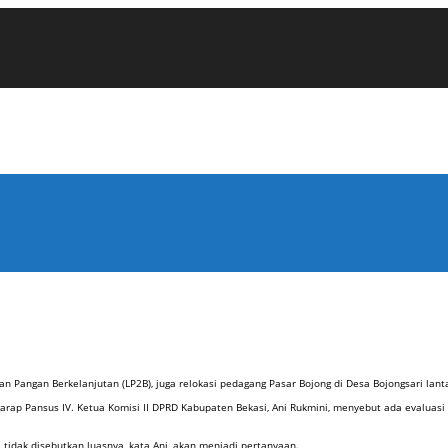
an Pangan Berkelanjutan (LP2B), juga relokasi pedagang Pasar Bojong di Desa Bojongsari lan
ap Pansus IV. Ketua Komisi II DPRD Kabupaten Bekasi, Ani Rukmini, menyebut ada evaluasi d
 tidak disebutkan luasnya, kata Ani, akan menjadi pertanyaan.