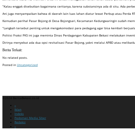
“Kalau enggak disebutkan bagaimana ceritanya, karena substansinya ada di situ. Ada perbed
Ani juga menyampaikan bahwa di daerah lain luas lahan diatur lewat Perbup atau Perda R
Kemudian perihal Pasar Bojong di Desa Bojongsari, Kecamatan Kedungwaringin sudah mem
“Langkah tersebut penting untuk mengakomodasi para pedagang agar bisa kembali berjualan
Politisi Fraksi PKS ini juga meminta Dinas Perdagangan Kabupaten Bekasi melakukan inv
Dirinya menyebut ada dua opsi revitalisasi Pasar Bojong, yakni melalui APBD atau meli
Berita Terkait:
No related posts.
Posted in
Uncategorized
Badan Sertifikasi ISO
Training SMK3
Training SMK3
©2024 BeritaBekasi.co.id
Menu
–
Iklan
Indeks
Pedoman Media Siber
Redaksi
–