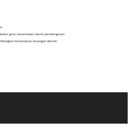
a.
dilakukan guna menentukan skema pembangunan.
ertimbangkan kemampuan keuangan daerah.