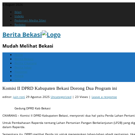
6 August 2026
Menu
Skip
Iklan
to
Indeks
content
Pedoman Media Siber
Redaksi
Berita Bekasi
Mudah Melihat Bekasi
Menu
Skip
Home
to
Berita Bekasi
content
Berita Cikarang
Berita Jabar
Nasional
Politik
ADV
Komisi II DPRD Kabupaten Bekasi Dorong Dua Program ini
editor:
juin roni
29 Agustus 2025
Uncategorized
| 23 Views |
Leave a response
Gedung DPRD Kab Bekasi
CIKARANG – Komisi II DPRD Kabupaten Bekasi, menyoroti dua hal yaitu Perda Lahan Pertani
Untuk Pembahasan Raperda tentang Lahan Pertanian Pangan Berkelanjutan (LP2B) yang digar
dalam Raperda.
Sementara itu, DPRD melihat Perda ini untuk menegaskan lahan-lahan abadi pertanian. Jika