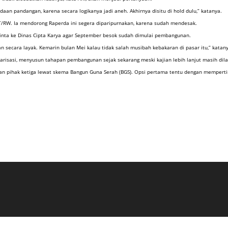
aan pandangan, karena secara logikanya jadi aneh. Akhirnya disitu di hold dulu,” katanya.
T/RW. Ia mendorong Raperda ini segera diparipurnakan, karena sudah mendesak.
inta ke Dinas Cipta Karya agar September besok sudah dimulai pembangunan.
 secara layak. Kemarin bulan Mei kalau tidak salah musibah kebakaran di pasar itu,” katany
entarisasi, menyusun tahapan pembangunan sejak sekarang meski kajian lebih lanjut masih 
batkan pihak ketiga lewat skema Bangun Guna Serah (BGS). Opsi pertama tentu dengan memp