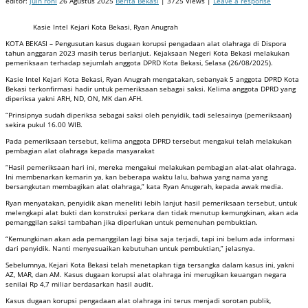
editor:
juin roni
26 Agustus 2025
Berita Bekasi
| 3725 Views |
Leave a response
Kasie Intel Kejari Kota Bekasi, Ryan Anugrah
KOTA BEKASI – Pengusutan kasus dugaan korupsi pengadaan alat olahraga di Dispora
tahun anggaran 2023 masih terus berlanjut. Kejaksaan Negeri Kota Bekasi melakukan
pemeriksaan terhadap sejumlah anggota DPRD Kota Bekasi, Selasa (26/08/2025).
Kasie Intel Kejari Kota Bekasi, Ryan Anugrah mengatakan, sebanyak 5 anggota DPRD Kota
Bekasi terkonfirmasi hadir untuk pemeriksaan sebagai saksi. Kelima anggota DPRD yang
diperiksa yakni ARH, ND, ON, MK dan AFH.
“Prinsipnya sudah diperiksa sebagai saksi oleh penyidik, tadi selesainya (pemeriksaan)
sekira pukul 16.00 WIB.
Pada pemeriksaan tersebut, kelima anggota DPRD tersebut mengakui telah melakukan
pembagian alat olahraga kepada masyarakat
“Hasil pemeriksaan hari ini, mereka mengakui melakukan pembagian alat-alat olahraga.
Ini membenarkan kemarin ya, kan beberapa waktu lalu, bahwa yang nama yang
bersangkutan membagikan alat olahraga,” kata Ryan Anugerah, kepada awak media.
Ryan menyatakan, penyidik akan meneliti lebih lanjut hasil pemeriksaan tersebut, untuk
melengkapi alat bukti dan konstruksi perkara dan tidak menutup kemungkinan, akan ada
pemanggilan saksi tambahan jika diperlukan untuk pemenuhan pembuktian.
“Kemungkinan akan ada pemanggilan lagi bisa saja terjadi, tapi ini belum ada informasi
dari penyidik. Nanti menyesuaikan kebutuhan untuk pembuktian,” jelasnya.
Sebelumnya, Kejari Kota Bekasi telah menetapkan tiga tersangka dalam kasus ini, yakni
AZ, MAR, dan AM. Kasus dugaan korupsi alat olahraga ini merugikan keuangan negara
senilai Rp 4,7 miliar berdasarkan hasil audit.
Kasus dugaan korupsi pengadaan alat olahraga ini terus menjadi sorotan publik,