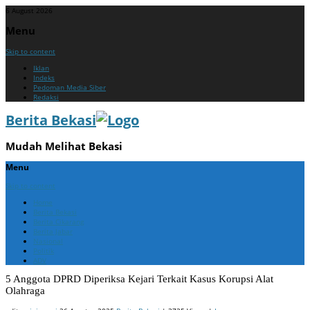
6 August 2026
Menu
Skip to content
Iklan
Indeks
Pedoman Media Siber
Redaksi
Berita Bekasi
Mudah Melihat Bekasi
Menu
Skip to content
Home
Berita Bekasi
Berita Cikarang
Berita Jabar
Nasional
Politik
ADV
5 Anggota DPRD Diperiksa Kejari Terkait Kasus Korupsi Alat
Olahraga