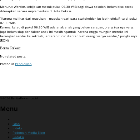
Menurut Warsim, kebijakan masuk pukul 06.30 WIB bagi siswa sekolah, belum bisa cocok
diterapkan secara implementasi di Kota Bekasi.
“Karena melihat dari masukan – masukan dari para stakeholder itu lebih efektif itu di pukul
07.00 WIB.
Karena, kalau di pukul 06.30 WIB ada anak anak yang belum sarapan, orang tua nya yang
juga belum siap dan faktor anak ini masih ngantuk. Karena engga mungkin mereka ini
berangkat sendiri ke sekolah, lantaran turut diantar oleh orang tuanya sendiri,” pungkasnya.
(RON)
Berita Terkait:
No related posts.
Posted in
Pendidikan
Badan Sertifikasi ISO
Training SMK3
Training SMK3
©2024 BeritaBekasi.co.id
Menu
–
Iklan
Indeks
Pedoman Media Siber
Redaksi