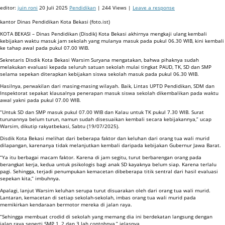
editor:
juin roni
20 Juli 2025
Pendidikan
| 244 Views |
Leave a response
kantor Dinas Pendidikan Kota Bekasi (foto.ist)
KOTA BEKASI – Dinas Pendidikan (Disdik) Kota Bekasi akhirnya mengkaji ulang kembali
kebijakan waktu masuk jam sekolah yang mulanya masuk pada pukul 06.30 WIB, kini kembali
ke tahap awal pada pukul 07.00 WIB.
Sekretaris Disdik Kota Bekasi Warsim Suryana mengatakan, bahwa pihaknya sudah
melakukan evaluasi kepada seluruh satuan sekolah mulai tingkat PAUD, TK, SD dan SMP
selama sepekan diterapkan kebijakan siswa sekolah masuk pada pukul 06.30 WIB.
Hasilnya, perwakilan dari masing-masing wilayah. Baik, Lintas UPTD Pendidikan, SDM dan
Inspektorat sepakat klausalnya penerapan masuk siswa sekolah dikembalikan pada waktu
awal yakni pada pukul 07.00 WIB.
“Untuk SD dan SMP masuk pukul 07.00 WIB dan Kalau untuk TK pukul 7.30 WIB. Surat
turunannya belum turun, namun sudah disesuaikan kembali secara kebijakannya,” ucap
Warsim, dikutip rakyatbekasi, Sabtu (19/07/2025).
Disdik Kota Bekasi melihat dari beberapa faktor dan keluhan dari orang tua wali murid
dilapangan, karenanya tidak melanjutkan kembali daripada kebijakan Gubernur Jawa Barat.
“Ya itu berbagai macam faktor. Karena di jam segitu, turut berbarengan orang pada
berangkat kerja, kedua untuk psikologis bagi anak SD kayaknya belum siap. Karena terlalu
pagi. Sehingga, terjadi penumpukan kemacetan dibeberapa titik sentral dari hasil evaluasi
sepekan kita,” imbuhnya.
Apalagi, lanjut Warsim keluhan serupa turut disuarakan oleh dari orang tua wali murid.
Lantaran, kemacetan di setiap sekolah-sekolah, imbas orang tua wali murid pada
memikirkan kendaraan bermotor mereka di jalan raya.
“Sehingga membuat crodid di sekolah yang memang dia ini berdekatan langsung dengan
jalan raya seperti SMP 1, 2 dan 3 lah contohnya,” jelasnya