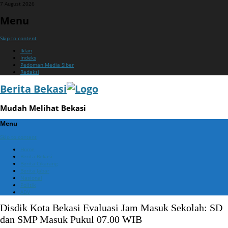
7 August 2026
Menu
Skip to content
Iklan
Indeks
Pedoman Media Siber
Redaksi
Berita Bekasi
Mudah Melihat Bekasi
Menu
Skip to content
Home
Berita Bekasi
Berita Cikarang
Berita Jabar
Nasional
Politik
ADV
Disdik Kota Bekasi Evaluasi Jam Masuk Sekolah: SD
dan SMP Masuk Pukul 07.00 WIB