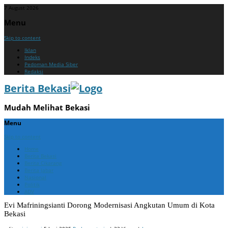
7 August 2026
Menu
Skip to content
Iklan
Indeks
Pedoman Media Siber
Redaksi
Berita Bekasi
Mudah Melihat Bekasi
Menu
Skip to content
Home
Berita Bekasi
Berita Cikarang
Berita Jabar
Nasional
Politik
ADV
Evi Mafriningsianti Dorong Modernisasi Angkutan Umum di Kota
Bekasi