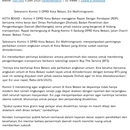
editor:
juin roni
5 Juni 2025
Parlementaria
| 32 Views |
Leave a response
Sekretaris Komisi II DPRD Kota Bekasi, Evi Mafriningsianti.
KOTA BEKASI – Komisi II DPRD Kota Bekasi menggelar Rapat Dengar Pendapat (RDP)
bersama mitra kerja dari Dinas Perhubungan (Dishub), Badan Penelitian dan
Pengembangan Daerah (Balitbangda), serta pihak swasta yang bergerak di bidang
transportasi. Rapat berlangsung di Ruang Komisi II Gedung DPRD Kota Bekasi, Jalan Chairil
Anwar, Bekasi Timur.
Sekretaris Komisi II DPRD Kota Bekasi, Evi Mafriningsianti, menyampaikan pentingnya
perbaikan sistem angkutan umum di Kota Bekasi yang dinilai sudah saatnya
dimodernisasi.
Evi menekankan perlunya kolaborasi antara pemerintah dan swasta untuk mendorong
pengembangan transportasi berbasis teknologi seperti Buy The Service (BTS).
“Intinya kita berharap Kota Bekasi ada perbaikan angkutan umum. Kita ketahui bersama
angkutan umum di Kota Bekasi sudah layak untuk dimodernisasi dengan konsep BTS yang
saat ini sedang diajukan oleh pihak swasta kepada Dishub agar ini bisa dikolaborasikan,”
ujar Evi usai rapat, Rabu (4/6/2025).
Komisi II mendorong agar angkutan umum di Kota Bekasi ke depannya tidak hanya
modern dan ramah lingkungan, tetapi juga dapat diakses dengan nyaman dan terjangkau
oleh seluruh lapisan masyarakat. Evi juga menyampaikan aspirasi agar nantinya tersedia
skema subsidi, khususnya untuk pelajar dan penyandang disabilitas.
“Syukur-syukur bisa gratis bagi pelajar atau disabilitas, tetapi ini masih dikaji dan
didalami oleh dinas terkait,” tambahnya.
Kendati transportasi publik belum termasuk dalam layanan dasar seperti pendidikan dan
kesehatan, Evi menilai bahwa pemerintah daerah masih memiliki ruang untuk
memberikan subsidi.