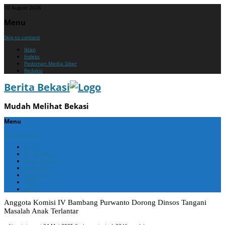
10 August 2026
Menu
Skip to content
Iklan
Indeks
Pedoman Media Siber
Redaksi
Berita Bekasi
Mudah Melihat Bekasi
Menu
Skip to content
Home
Berita Bekasi
Berita Cikarang
Berita Jabar
Nasional
Politik
ADV
Anggota Komisi IV Bambang Purwanto Dorong Dinsos Tangani
Masalah Anak Terlantar