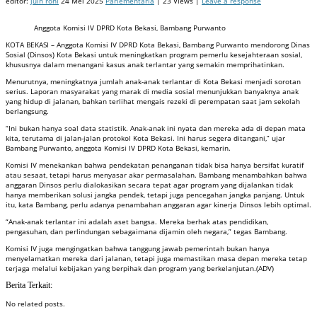
editor:
juin roni
24 Mei 2025
Parlementaria
| 23 Views |
Leave a response
Anggota Komisi IV DPRD Kota Bekasi, Bambang Purwanto
KOTA BEKASI – Anggota Komisi IV DPRD Kota Bekasi, Bambang Purwanto mendorong Dinas
Sosial (Dinsos) Kota Bekasi untuk meningkatkan program pemerlu kesejahteraan sosial,
khususnya dalam menangani kasus anak terlantar yang semakin memprihatinkan.
Menurutnya, meningkatnya jumlah anak-anak terlantar di Kota Bekasi menjadi sorotan
serius. Laporan masyarakat yang marak di media sosial menunjukkan banyaknya anak
yang hidup di jalanan, bahkan terlihat mengais rezeki di perempatan saat jam sekolah
berlangsung.
“Ini bukan hanya soal data statistik. Anak-anak ini nyata dan mereka ada di depan mata
kita, terutama di jalan-jalan protokol Kota Bekasi. Ini harus segera ditangani,” ujar
Bambang Purwanto, anggota Komisi IV DPRD Kota Bekasi, kemarin.
Komisi IV menekankan bahwa pendekatan penanganan tidak bisa hanya bersifat kuratif
atau sesaat, tetapi harus menyasar akar permasalahan. Bambang menambahkan bahwa
anggaran Dinsos perlu dialokasikan secara tepat agar program yang dijalankan tidak
hanya memberikan solusi jangka pendek, tetapi juga pencegahan jangka panjang. Untuk
itu, kata Bambang, perlu adanya penambahan anggaran agar kinerja Dinsos lebih optimal.
“Anak-anak terlantar ini adalah aset bangsa. Mereka berhak atas pendidikan,
pengasuhan, dan perlindungan sebagaimana dijamin oleh negara,” tegas Bambang.
Komisi IV juga mengingatkan bahwa tanggung jawab pemerintah bukan hanya
menyelamatkan mereka dari jalanan, tetapi juga memastikan masa depan mereka tetap
terjaga melalui kebijakan yang berpihak dan program yang berkelanjutan.(ADV)
Berita Terkait:
No related posts.