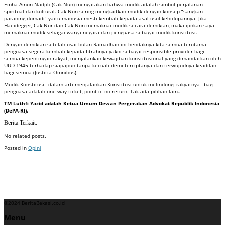
Emha Ainun Nadjib (Cak Nun) mengatakan bahwa mudik adalah simbol perjalanan
spiritual dan kultural. Cak Nun sering mengkaitkan mudik dengan konsep “sangkan
paraning dumadi” yaitu manusia mesti kembali kepada asal-usul kehidupannya. Jika
Haeidegger, Cak Nur dan Cak Nun memaknai mudik secara demikian, maka ijinkan saya
memaknai mudik sebagai warga negara dan penguasa sebagai mudik konstitusi.
Dengan demikian setelah usai bulan Ramadhan ini hendaknya kita semua terutama
penguasa segera kembali kepada fitrahnya yakni sebagai responsible provider bagi
semua kepentingan rakyat, menjalankan kewajiban konstitusional yang dimandatkan oleh
UUD 1945 terhadap siapapun tanpa kecuali demi terciptanya dan terwujudnya keadilan
bagi semua (Justitia Omnibus).
Mudik Konstitusi– dalam arti menjalankan Konstitusi untuk melindungi rakyatnya– bagi
penguasa adalah one way ticket, point of no return. Tak ada pilihan lain…
TM Luthfi Yazid adalah Ketua Umum Dewan Pergerakan Advokat Republik Indonesia
(DePA-RI).
Berita Terkait:
No related posts.
Posted in
Opini
Badan Sertifikasi ISO
Training SMK3
Training SMK3
©2024 BeritaBekasi.co.id
Menu