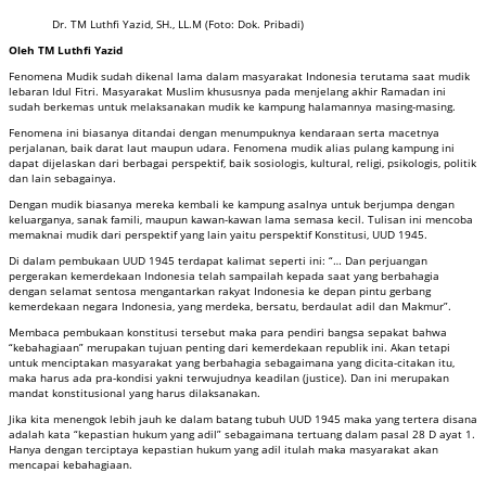
Dr. TM Luthfi Yazid, SH., LL.M (Foto: Dok. Pribadi)
Oleh TM Luthfi Yazid
Fenomena Mudik sudah dikenal lama dalam masyarakat Indonesia terutama saat mudik
lebaran Idul Fitri. Masyarakat Muslim khususnya pada menjelang akhir Ramadan ini
sudah berkemas untuk melaksanakan mudik ke kampung halamannya masing-masing.
Fenomena ini biasanya ditandai dengan menumpuknya kendaraan serta macetnya
perjalanan, baik darat laut maupun udara. Fenomena mudik alias pulang kampung ini
dapat dijelaskan dari berbagai perspektif, baik sosiologis, kultural, religi, psikologis, politik
dan lain sebagainya.
Dengan mudik biasanya mereka kembali ke kampung asalnya untuk berjumpa dengan
keluarganya, sanak famili, maupun kawan-kawan lama semasa kecil. Tulisan ini mencoba
memaknai mudik dari perspektif yang lain yaitu perspektif Konstitusi, UUD 1945.
Di dalam pembukaan UUD 1945 terdapat kalimat seperti ini: “… Dan perjuangan
pergerakan kemerdekaan Indonesia telah sampailah kepada saat yang berbahagia
dengan selamat sentosa mengantarkan rakyat Indonesia ke depan pintu gerbang
kemerdekaan negara Indonesia, yang merdeka, bersatu, berdaulat adil dan Makmur”.
Membaca pembukaan konstitusi tersebut maka para pendiri bangsa sepakat bahwa
“kebahagiaan” merupakan tujuan penting dari kemerdekaan republik ini. Akan tetapi
untuk menciptakan masyarakat yang berbahagia sebagaimana yang dicita-citakan itu,
maka harus ada pra-kondisi yakni terwujudnya keadilan (justice). Dan ini merupakan
mandat konstitusional yang harus dilaksanakan.
Jika kita menengok lebih jauh ke dalam batang tubuh UUD 1945 maka yang tertera disana
adalah kata “kepastian hukum yang adil” sebagaimana tertuang dalam pasal 28 D ayat 1.
Hanya dengan terciptaya kepastian hukum yang adil itulah maka masyarakat akan
mencapai kebahagiaan.