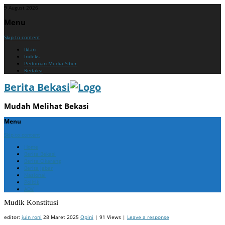
9 August 2026
Menu
Skip to content
Iklan
Indeks
Pedoman Media Siber
Redaksi
Berita Bekasi
Mudah Melihat Bekasi
Menu
Skip to content
Home
Berita Bekasi
Berita Cikarang
Berita Jabar
Nasional
Politik
ADV
Mudik Konstitusi
editor:
juin roni
28 Maret 2025
Opini
| 91 Views |
Leave a response