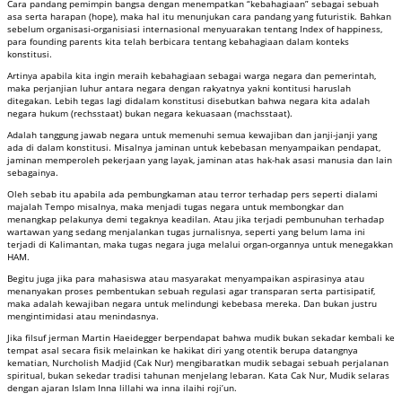
Cara pandang pemimpin bangsa dengan menempatkan “kebahagiaan” sebagai sebuah
asa serta harapan (hope), maka hal itu menunjukan cara pandang yang futuristik. Bahkan
sebelum organisasi-organisiasi internasional menyuarakan tentang Index of happiness,
para founding parents kita telah berbicara tentang kebahagiaan dalam konteks
konstitusi.
Artinya apabila kita ingin meraih kebahagiaan sebagai warga negara dan pemerintah,
maka perjanjian luhur antara negara dengan rakyatnya yakni kontitusi haruslah
ditegakan. Lebih tegas lagi didalam konstitusi disebutkan bahwa negara kita adalah
negara hukum (rechsstaat) bukan negara kekuasaan (machsstaat).
Adalah tanggung jawab negara untuk memenuhi semua kewajiban dan janji-janji yang
ada di dalam konstitusi. Misalnya jaminan untuk kebebasan menyampaikan pendapat,
jaminan memperoleh pekerjaan yang layak, jaminan atas hak-hak asasi manusia dan lain
sebagainya.
Oleh sebab itu apabila ada pembungkaman atau terror terhadap pers seperti dialami
majalah Tempo misalnya, maka menjadi tugas negara untuk membongkar dan
menangkap pelakunya demi tegaknya keadilan. Atau jika terjadi pembunuhan terhadap
wartawan yang sedang menjalankan tugas jurnalisnya, seperti yang belum lama ini
terjadi di Kalimantan, maka tugas negara juga melalui organ-organnya untuk menegakkan
HAM.
Begitu juga jika para mahasiswa atau masyarakat menyampaikan aspirasinya atau
menanyakan proses pembentukan sebuah regulasi agar transparan serta partisipatif,
maka adalah kewajiban negara untuk melindungi kebebasa mereka. Dan bukan justru
mengintimidasi atau menindasnya.
Jika filsuf jerman Martin Haeidegger berpendapat bahwa mudik bukan sekadar kembali ke
tempat asal secara fisik melainkan ke hakikat diri yang otentik berupa datangnya
kematian, Nurcholish Madjid (Cak Nur) mengibaratkan mudik sebagai sebuah perjalanan
spiritual, bukan sekedar tradisi tahunan menjelang lebaran. Kata Cak Nur, Mudik selaras
dengan ajaran Islam Inna lillahi wa inna ilaihi roji’un.