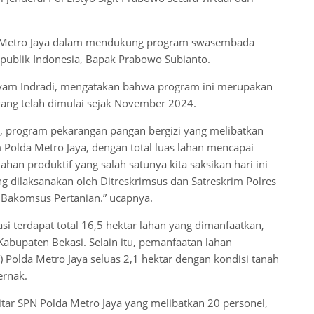
lda Metro Jaya dalam mendukung program swasembada
epublik Indonesia, Bapak Prabowo Subianto.
Syam Indradi, mengatakan bahwa program ini merupakan
 yang telah dimulai sejak November 2024.
, program pekarangan pangan bergizi yang melibatkan
 Polda Metro Jaya, dengan total luas lahan mencapai
an produktif yang salah satunya kita saksikan hari ini
ng dilaksanakan oleh Ditreskrimsus dan Satreskrim Polres
n Bakomsus Pertanian.” ucapnya.
i terdapat total 16,5 hektar lahan yang dimanfaatkan,
i Kabupaten Bekasi. Selain itu, pemanfaatan lahan
a) Polda Metro Jaya seluas 2,1 hektar dengan kondisi tanah
ernak.
itar SPN Polda Metro Jaya yang melibatkan 20 personel,