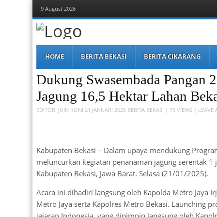
9 August 2026
Berita Bekasi
Mudah Melihat Bekasi
Menu
Skip
HOME
BERITA BEKASI
BERITA CIKARANG
to
content
Dukung Swasembada Pangan 20
Jagung 16,5 Hektar Lahan Beka
EDITOR:
JUIN RONI
21 JANUARI 2025
BERITA BEKASI
| 75 VIEWS |
LEAVE 
Kabupaten Bekasi – Dalam upaya mendukung Program
meluncurkan kegiatan penanaman jagung serentak 1 ju
Kabupaten Bekasi, Jawa Barat. Selasa (21/01/2025).
Acara ini dihadiri langsung oleh Kapolda Metro Jaya 
Metro Jaya serta Kapolres Metro Bekasi. Launching pr
jajaran Indonesia, yang dipimpin langsung oleh Kapolri