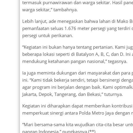
termasuk purnawirawan dan warga sekitar. Hasil panen
warga sekitar,” tambahnya.
Lebih lanjut, ade menegaskan bahwa lahan di Mako Br
pemanfaatan seluas 1.676 meter persegi yang terdiri 
persegi untuk perikanan.
“Kegiatan ini bukan hanya tentang pertanian. Kami 
beberapa lokasi seperti di Batalyon A, B, C, dan D. I
mendukung ketahanan pangan nasional,” tegasnya.
Ia juga meminta dukungan dari masyarakat dan para 
ini. “Kami tidak bekerja sendiri, tetapi bersinergi d
agar program ini berjalan dengan baik. Kami optimalka
Jakarta, Depok, Tangerang, dan Bekasi,” tuturnya.
Kegiatan ini diharapkan dapat memberikan kontribusi 
memperkuat sinergi antara Polda Metro Jaya dengan 
“Mari bersama-sama kita wujudkan cita-cita besar 
pangan Indonesia,” pungkasnya.(**)