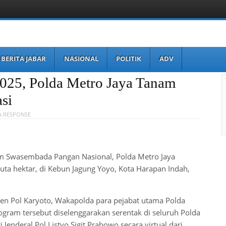
BERITA JABAR
NASIONAL
POLITIK
ADV
25, Polda Metro Jaya Tanam
si
A RESPONSE
 Swasembada Pangan Nasional, Polda Metro Jaya
ta hektar, di Kebun Jagung Yoyo, Kota Harapan Indah,
Irjen Pol Karyoto, Wakapolda para pejabat utama Polda
ogram tersebut diselenggarakan serentak di seluruh Polda
 Jenderal Pol Listyo Sigit Prabowo secara virtual dari