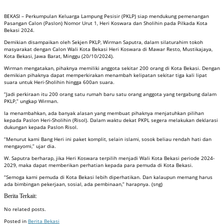
BEKASI – Perkumpulan Keluarga Lampung Pesisir (PKLP) siap mendukung pemenangan
Pasangan Calon (Paslon) Nomor Urut 1, Heri Koswara dan Sholihin pada Pilkada Kota
Bekasi 2024.
Demikian disampaikan oleh Sekjen PKLP, Wirman Saputra, dalam silaturahim tokoh
masyarakat dengan Calon Wali Kota Bekasi Heri Koswara di Mawar Resto, Mustikajaya,
Kota Bekasi, Jawa Barat, Minggu (20/10/2024).
Wirman mengatakan, pihaknya memiliki anggota sekitar 200 orang di Kota Bekasi. Dengan
demikian pihaknya dapat memperkirakan menambah kelipatan sekitar tiga kali lipat
suara untuk Heri-Sholihin hingga 600an suara.
“Jadi perkiraan itu 200 orang satu rumah baru satu orang anggota yang tergabung dalam
PKLP,” ungkap Wirman.
Ia menambahkan, ada banyak alasan yang membuat pihaknya menjatuhkan pilihan
kepada Paslon Heri-Sholihin (Risol). Dalam waktu dekat PKPL segera melakukan deklarasi
dukungan kepada Paslon Risol.
“Menurut kami Bang Heri ini paket komplit, selain islami, sosok beliau rendah hati dan
mengayomi,” ujar dia.
W. Saputra berharap, jika Heri Koswara terpilih menjadi Wali Kota Bekasi periode 2024-
2029, maka dapat memberikan perhatian kepada para pemuda di Kota Bekasi.
“Semoga kami pemuda di Kota Bekasi lebih diperhatikan. Dan kalaupun memang harus
ada bimbingan pekerjaan, sosial, ada pembinaan,” harapnya. (sng)
Berita Terkait:
No related posts.
Posted in
Berita Bekasi