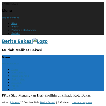
9 August 2026
Menu
Skip to content
Iklan
Indeks
Pedoman Media Siber
Redaksi
Berita Bekasi
Mudah Melihat Bekasi
Menu
Skip to content
Home
Berita Bekasi
Berita Cikarang
Berita Jabar
Nasional
Politik
ADV
PKLP Siap Menangkan Heri-Sholihin di Pilkada Kota Bekasi
editor:
juin roni
20 Oktober 2024
Berita Bekasi
| 195 Views |
Leave a response