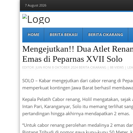
7 August 2026
Berita Bekasi
Mudah Melihat Bekasi
Menu
Skip
HOME
BERITA BEKASI
BERITA CIKARANG
to
content
Mengejutkan!! Dua Atlet Rena
Emas di Peparnas XVII Solo
EDITOR:
JUIN RONI
8 OKTOBER 2024
BERITA CIKARANG
| 88 VIEWS |
LEA
SOLO – Kabar mengejutkan dari cabor renang di Pepar
memperkuat kontingen Jawa Barat berhasil membawa 
Kepala Pelatih Cabor renang, Holil mengatakan, seja
Intan Pari, Karanganyar, Solo itu memang terlihat sa
pertandingan hingga akhirnya mendapatkan 2 emas.
“Untuk cabor renang perolehan medalinya 2 emas d
Bintang Tribudi di nomor gaya kupu-kupu 50 Meter, 