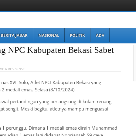
BERITA JABAR
NASIONAL
POLITIK
ADV
ng NPC Kabupaten Bekasi Sabet
VE A RESPONSE
nas XVII Solo, Atlet NPCI Kabupaten Bekasi yang
2 medali emas, Selasa (8/10/2024).
k awal pertandingan yang berlangsung di kolam renang
ngat sengit. Meski begitu, atletnya mampu menguasai
an 1 perunggu. Dimana 1 medali emas diraih Muhammad
kemudian 1 emas lagi didapat Nopriansah S9 gaya