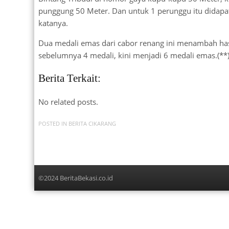
punggung 50 Meter. Dan untuk 1 perunggu itu didapat 
katanya.
Dua medali emas dari cabor renang ini menambah ha
sebelumnya 4 medali, kini menjadi 6 medali emas.(**
Berita Terkait:
No related posts.
POSTED IN
BERITA CIKARANG
©2024 BeritaBekasi.co.id