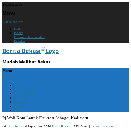
8 August 2026
Menu
Skip to content
Iklan
Indeks
Pedoman Media Siber
Redaksi
Berita Bekasi
Mudah Melihat Bekasi
Menu
Skip to content
Home
Berita Bekasi
Berita Cikarang
Berita Jabar
Nasional
Politik
ADV
Pj Wali Kota Lantik Dzikron Sebagai Kadistaru
editor:
juin roni
4 September 2024
Berita Bekasi
| 122 Views |
Leave a response