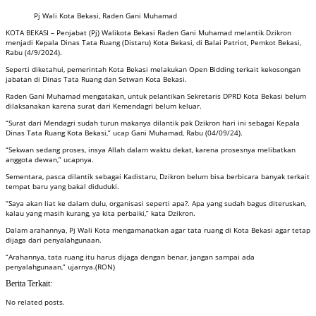
Pj Wali Kota Bekasi, Raden Gani Muhamad
KOTA BEKASI – Penjabat (Pj) Walikota Bekasi Raden Gani Muhamad melantik Dzikron
menjadi Kepala Dinas Tata Ruang (Distaru) Kota Bekasi, di Balai Patriot, Pemkot Bekasi,
Rabu (4/9/2024).
Seperti diketahui, pemerintah Kota Bekasi melakukan Open Bidding terkait kekosongan
jabatan di Dinas Tata Ruang dan Setwan Kota Bekasi.
Raden Gani Muhamad mengatakan, untuk pelantikan Sekretaris DPRD Kota Bekasi belum
dilaksanakan karena surat dari Kemendagri belum keluar.
“Surat dari Mendagri sudah turun makanya dilantik pak Dzikron hari ini sebagai Kepala
Dinas Tata Ruang Kota Bekasi,” ucap Gani Muhamad, Rabu (04/09/24).
“Sekwan sedang proses, insya Allah dalam waktu dekat, karena prosesnya melibatkan
anggota dewan,” ucapnya.
Sementara, pasca dilantik sebagai Kadistaru, Dzikron belum bisa berbicara banyak terkait
tempat baru yang bakal diduduki.
“Saya akan liat ke dalam dulu, organisasi seperti apa?. Apa yang sudah bagus diteruskan,
kalau yang masih kurang, ya kita perbaiki,” kata Dzikron.
Dalam arahannya, Pj Wali Kota mengamanatkan agar tata ruang di Kota Bekasi agar tetap
dijaga dari penyalahgunaan.
“Arahannya, tata ruang itu harus dijaga dengan benar, jangan sampai ada
penyalahgunaan,” ujarnya.(RON)
Berita Terkait:
No related posts.