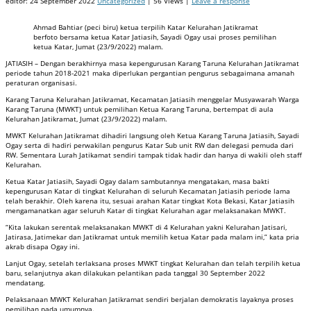
editor:
24 September 2022
Uncategorized
| 56 Views |
Leave a response
Ahmad Bahtiar (peci biru) ketua terpilih Katar Kelurahan Jatikramat
berfoto bersama ketua Katar Jatiasih, Sayadi Ogay usai proses pemilihan
ketua Katar, Jumat (23/9/2022) malam.
JATIASIH – Dengan berakhirnya masa kepengurusan Karang Taruna Kelurahan Jatikramat
periode tahun 2018-2021 maka diperlukan pergantian pengurus sebagaimana amanah
peraturan organisasi.
Karang Taruna Kelurahan Jatikramat, Kecamatan Jatiasih menggelar Musyawarah Warga
Karang Taruna (MWKT) untuk pemilihan Ketua Karang Taruna, bertempat di aula
Kelurahan Jatikramat, Jumat (23/9/2022) malam.
MWKT Kelurahan Jatikramat dihadiri langsung oleh Ketua Karang Taruna Jatiasih, Sayadi
Ogay serta di hadiri perwakilan pengurus Katar Sub unit RW dan delegasi pemuda dari
RW. Sementara Lurah Jatikamat sendiri tampak tidak hadir dan hanya di wakili oleh staff
Kelurahan.
Ketua Katar Jatiasih, Sayadi Ogay dalam sambutannya mengatakan, masa bakti
kepengurusan Katar di tingkat Kelurahan di seluruh Kecamatan Jatiasih periode lama
telah berakhir. Oleh karena itu, sesuai arahan Katar tingkat Kota Bekasi, Katar Jatiasih
mengamanatkan agar seluruh Katar di tingkat Kelurahan agar melaksanakan MWKT.
“Kita lakukan serentak melaksanakan MWKT di 4 Kelurahan yakni Kelurahan Jatisari,
Jatirasa, Jatimekar dan Jatikramat untuk memilih ketua Katar pada malam ini,” kata pria
akrab disapa Ogay ini.
Lanjut Ogay, setelah terlaksana proses MWKT tingkat Kelurahan dan telah terpilih ketua
baru, selanjutnya akan dilakukan pelantikan pada tanggal 30 September 2022
mendatang.
Pelaksanaan MWKT Kelurahan Jatikramat sendiri berjalan demokratis layaknya proses
pemilihan pada umumnya.