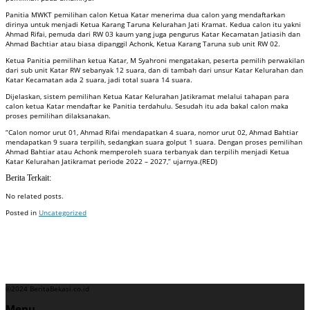
Panitia MWKT pemilihan calon Ketua Katar menerima dua calon yang mendaftarkan
dirinya untuk menjadi Ketua Karang Taruna Kelurahan Jati Kramat. Kedua calon itu yakni
Ahmad Rifai, pemuda dari RW 03 kaum yang juga pengurus Katar Kecamatan Jatiasih dan
Ahmad Bachtiar atau biasa dipanggil Achonk, Ketua Karang Taruna sub unit RW 02.
Ketua Panitia pemilihan ketua Katar, M Syahroni mengatakan, peserta pemilih perwakilan
dari sub unit Katar RW sebanyak 12 suara, dan di tambah dari unsur Katar Kelurahan dan
Katar Kecamatan ada 2 suara, jadi total suara 14 suara.
Dijelaskan, sistem pemilihan Ketua Katar Kelurahan Jatikramat melalui tahapan para
calon ketua Katar mendaftar ke Panitia terdahulu. Sesudah itu ada bakal calon maka
proses pemilihan dilaksanakan.
“Calon nomor urut 01, Ahmad Rifai mendapatkan 4 suara, nomor urut 02, Ahmad Bahtiar
mendapatkan 9 suara terpilih, sedangkan suara golput 1 suara. Dengan proses pemilihan
Ahmad Bahtiar atau Achonk memperoleh suara terbanyak dan terpilih menjadi Ketua
Katar Kelurahan Jatikramat periode 2022 – 2027,” ujarnya.(RED)
Berita Terkait:
No related posts.
Posted in
Uncategorized
Badan Sertifikasi ISO
Training SMK3
Training SMK3
©2024 BeritaBekasi.co.id
Menu