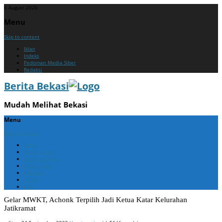
6 August 2026
Menu
Skip to content
Iklan
Indeks
Pedoman Media Siber
Redaksi
Berita Bekasi
Mudah Melihat Bekasi
Menu
Skip to content
Home
Berita Bekasi
Berita Cikarang
Berita Jabar
Nasional
Politik
ADV
Gelar MWKT, Achonk Terpilih Jadi Ketua Katar Kelurahan
Jatikramat