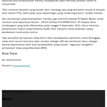
sejatinya bisa terselesaikan melalui musyawarah akan merusak tatanan sistem di
masyarakat.
“Dari rentetan kejadian yang terjadi, kami menduga apa yang kemudian terjadi di wilayah
kami terkait PTSL, lebih pada sarat kepentingan yang cenderung politis,” tandas mereka.
Dari pernyataan yang disampaikan, mereka juga meminta kepada Pj Bupati Bekasi untuk
menarik surat keputusan Nomor : HK.02.02/Kep.418-DPMD/2022. Plt Kepala Desa
Lambangsari yang telah dikeluarkan pada tanggal 8 September 2022. Serta meminta
penyelesaian hukum yang menjerat Kades Pipit Haryanti untuk dilakukan upaya
pendekatan restorative justice.
“Jika kemudian pernyataan sikap kami tidak mendapatkan perhatian untuk ditanggapi,
maka kami secara bersama akan mundur sebagai LKD dan kemitraan desa, sebagai
bentuk keprihatinan kami atas ketidakadilan yang terjadi,” tegasnya mengakhiri
pernyataan sikap yang dibacakan.(RED)
Berita Terkait:
No related posts.
Posted in
Uncategorized
Badan Sertifikasi ISO
Training SMK3
Training SMK3
©2024 BeritaBekasi.co.id
Menu
–