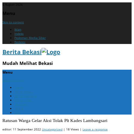
6 August 2026
Menu
Skip to content
Iklan
Indeks
Pedoman Media Siber
Redaksi
Berita Bekasi
Mudah Melihat Bekasi
Menu
Skip to content
Home
Berita Bekasi
Berita Cikarang
Berita Jabar
Nasional
Politik
ADV
Ratusan Warga Gelar Aksi Tolak Plt Kades Lambangsari
editor:
11 September 2022
Uncategorized
| 18 Views |
Leave a response