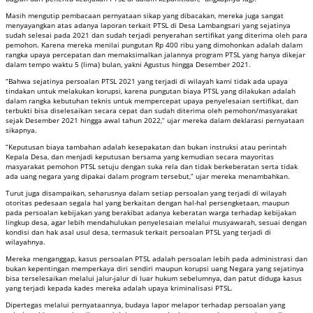
Masih mengutip pembacaan pernyataan sikap yang dibacakan, mereka juga sangat
menyayangkan atas adanya laporan terkait PTSL di Desa Lambangsari yang sejatinya
sudah selesai pada 2021 dan sudah terjadi penyerahan sertifikat yang diterima oleh para
pemohon. Karena mereka menilai pungutan Rp 400 ribu yang dimohonkan adalah dalam
rangka upaya percepatan dan memaksimalkan jalannya program PTSL yang hanya dikejar
dalam tempo waktu 5 (lima) bulan, yakni Agustus hingga Desember 2021.
“Bahwa sejatinya persoalan PTSL 2021 yang terjadi di wilayah kami tidak ada upaya
tindakan untuk melakukan korupsi, karena pungutan biaya PTSL yang dilakukan adalah
dalam rangka kebutuhan teknis untuk mempercepat upaya penyelesaian sertifikat, dan
terbukti bisa diselesaikan secara cepat dan sudah diterima oleh pemohon/masyarakat
sejak Desember 2021 hingga awal tahun 2022,” ujar mereka dalam deklarasi pernyataan
sikapnya.
“Keputusan biaya tambahan adalah kesepakatan dan bukan instruksi atau perintah
Kepala Desa, dan menjadi keputusan bersama yang kemudian secara mayoritas
masyarakat pemohon PTSL setuju dengan suka rela dan tidak berkeberatan serta tidak
ada uang negara yang dipakai dalam program tersebut,” ujar mereka menambahkan.
Turut juga disampaikan, seharusnya dalam setiap persoalan yang terjadi di wilayah
otoritas pedesaan segala hal yang berkaitan dengan hal-hal persengketaan, maupun
pada persoalan kebijakan yang berakibat adanya keberatan warga terhadap kebijakan
lingkup desa, agar lebih mendahulukan penyelesaian melalui musyawarah, sesuai dengan
kondisi dan hak asal usul desa, termasuk terkait persoalan PTSL yang terjadi di
wilayahnya.
Mereka menganggap, kasus persoalan PTSL adalah persoalan lebih pada administrasi dan
bukan kepentingan memperkaya diri sendiri maupun korupsi uang Negara yang sejatinya
bisa terselesaikan melalui jalur-jalur di luar hukum sebelumnya, dan patut diduga kasus
yang terjadi kepada kades mereka adalah upaya kriminalisasi PTSL.
Dipertegas melalui pernyataannya, budaya lapor melapor terhadap persoalan yang