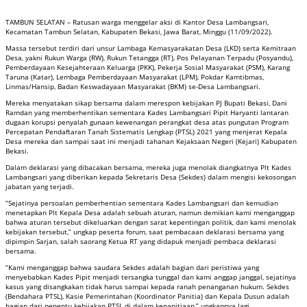
TAMBUN SELATAN – Ratusan warga menggelar aksi di Kantor Desa Lambangsari,
Kecamatan Tambun Selatan, Kabupaten Bekasi, Jawa Barat, Minggu (11/09/2022).
Massa tersebut terdiri dari unsur Lambaga Kemasyarakatan Desa (LKD) serta Kemitraan
Desa, yakni Rukun Warga (RW), Rukun Tetangga (RT), Pos Pelayanan Terpadu (Posyandu),
Pemberdayaan Kesejahteraan Keluarga (PKK), Pekerja Sosial Masyarakat (PSM), Karang
Taruna (Katar), Lembaga Pemberdayaan Masyarakat (LPM), Pokdar Kamtibmas,
Linmas/Hansip, Badan Keswadayaan Masyarakat (BKM) se-Desa Lambangsari.
Mereka menyatakan sikap bersama dalam merespon kebijakan PJ Bupati Bekasi, Dani
Ramdan yang memberhentikan sementara Kades Lambangsari Pipit Haryanti lantaran
dugaan korupsi penyalah gunaan kewenangan perangkat desa atas pungutan Program
Percepatan Pendaftaran Tanah Sistematis Lengkap (PTSL) 2021 yang menjerat Kepala
Desa mereka dan sampai saat ini menjadi tahanan Kejaksaan Negeri (Kejari) Kabupaten
Bekasi.
Dalam deklarasi yang dibacakan bersama, mereka juga menolak diangkatnya Plt Kades
Lambangsari yang diberikan kepada Sekretaris Desa (Sekdes) dalam mengisi kekosongan
jabatan yang terjadi.
“Sejatinya persoalan pemberhentian sementara Kades Lambangsari dan kemudian
menetapkan Plt Kepala Desa adalah sebuah aturan, namun demikian kami menganggap
bahwa aturan tersebut dikeluarkan dengan sarat kepentingan politik, dan kami menolak
kebijakan tersebut,” ungkap peserta forum, saat pembacaan deklarasi bersama yang
dipimpin Sarjan, salah saorang Ketua RT yang didapuk menjadi pembaca deklarasi
bersama.
“Kami menganggap bahwa saudara Sekdes adalah bagian dari peristiwa yang
menyebabkan Kades Pipit menjadi tersangka tunggal dan kami anggap janggal, sejatinya
kasus yang disangkakan tidak harus sampai kepada ranah penanganan hukum. Sekdes
(Bendahara PTSL), Kasie Pemerintahan (Koordinator Panitia) dan Kepala Dusun adalah
bagian dari penentu kebijakan PTSL di dalam kepanitiaan,” ungkapnya lagi.