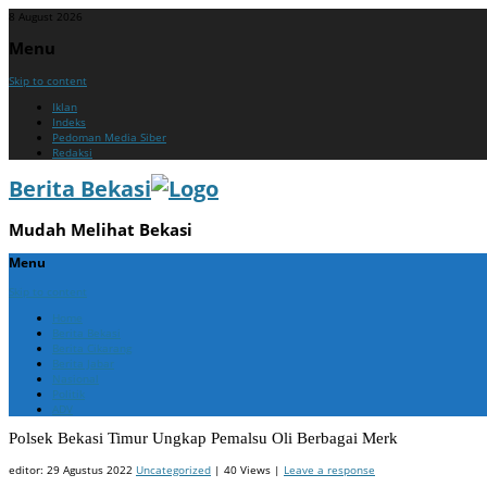
8 August 2026
Menu
Skip to content
Iklan
Indeks
Pedoman Media Siber
Redaksi
Berita Bekasi
Mudah Melihat Bekasi
Menu
Skip to content
Home
Berita Bekasi
Berita Cikarang
Berita Jabar
Nasional
Politik
ADV
Polsek Bekasi Timur Ungkap Pemalsu Oli Berbagai Merk
editor:
29 Agustus 2022
Uncategorized
| 40 Views |
Leave a response