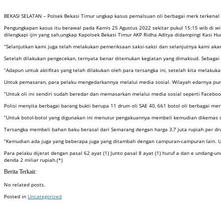
BEKASI SELATAN – Polsek Bekasi Timur ungkap kasus pemalsuan oli berbagai merk terkenal 
Pengungkapan kasus itu berawal pada Kamis 25 Agustus 2022 sekitar pukul 15:15 wib di wi
dilengkapi ijin yang sah,ungkap Kapolsek Bekasi Timur AKP Ridha Aditya didampingi Kasi 
“Selanjutkan kami juga telah melakukan pemeriksaan saksi-saksi dan selanjutnya kami aka
Setelah dilakukan pengecekan, ternyata benar ditemukan kegiatan yang dimaksud. Sebagai pem
“Adapun untuk aktifitas yang telah dilakukan oleh para tersangka ini, setelah kita melaku
Untuk pemasaran, para pelaku mengedarkannya melalui media sosial. Wilayah edarnya pu
“Untuk oli ini sendiri sudah beredar dan memasarkan melalui media sosial seperti Faceboo
Polisi menyita berbagai barang bukti berupa 11 drum oli SAE 40, 661 botol oli berbagai merk
“Untuk botol-botol yang digunakan ini menutur pengakuannya membeli kemudian dikemas d
Tersangka membeli bahan baku berasal dari Semarang dengan harga 3,7 juta rupiah per dru
“Kemudian ada juga yang beberapa juga yang ditambah dengan campuran-campuran lain. Unt
Para pelaku dijerat dengan pasal 62 ayat (1) Junto pasal 8 ayat (1) huruf a dan e undan
denda 2 miliar rupiah.(*)
Berita Terkait:
No related posts.
Posted in
Uncategorized
Badan Sertifikasi ISO