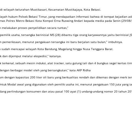
di wilayah kelurahan Mustikasari, Kecamatan Mustikajaya, Kota Bekasi.
layah hukum Polsek Bekasi Timur, yang mendapatkan informasi bahwa di tempat kejadian ada 
Humas Polres Metro Bekasi Kota Kompol Erna Ruswing Andari kepada media pada Senin (29/08/
n melakukan proses penyelidikan secara tuntas,”
ilik usaha, tersangka berinisial MS (28) dibantu tiga orang karyawannya yaitu berinisial JS
kan pemeriksaan, menurut pengakuan tersangka ini baru berjalan satu bulan,” imbuhnya.
n sudah mencapai wilayah Kota Bandung, Magelang hingga Nusa Tenggara Barat.
k dan dijemput melalui ekspedisi,” katanya.
 terkenal, sebuah mesin induksi, alat tracker, satu gulung tali dan 4 bungkus segel kertas tim
engan berbagai model oleh yang bersangkutan,” kata AKP Ridha
m dengan kapasitas 200 liter oli baru yang berkualitas rendah dan dikemas dengan merk ter
uk Modal awal yang digunakan oleh pemilik usaha ini, menurut pengakuan 150 juta yang ia 
g-undang perlindungan konsumen dan atau pasal 100 ayat (1) undang-undang nomor 20 tahun 