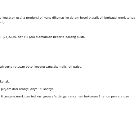
kegiatan usaha produksi oli yang dikemas ke dalam botol plastik oli berbagai merk tanpa
22).
T (21),S (30, dan HB (24) diamankan beserta barang bukti.
ah serta ratusan botol kosong yang akan diisi oli palsu.
kenal.
pinjam dari orangtuanya,” tukasnya.
2016 tentang merk dan indikasi geografis dengan ancaman hukuman 5 tahun penjara dan