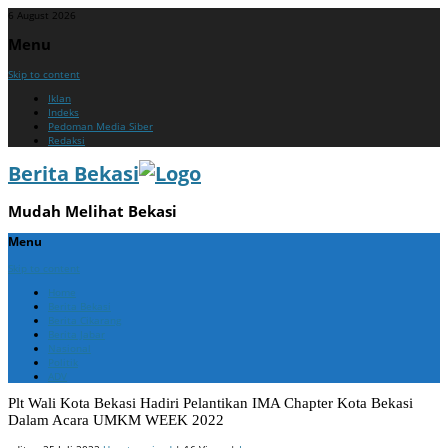
6 August 2026
Menu
Skip to content
Iklan
Indeks
Pedoman Media Siber
Redaksi
Berita Bekasi
Mudah Melihat Bekasi
Menu
Skip to content
Home
Berita Bekasi
Berita Cikarang
Berita Jabar
Nasional
Politik
ADV
Plt Wali Kota Bekasi Hadiri Pelantikan IMA Chapter Kota Bekasi
Dalam Acara UMKM WEEK 2022