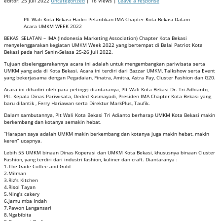
editor:
25 Juli 2022
Uncategorized
| 16 Views |
Leave a response
Plt Wali Kota Bekasi Hadiri Pelantikan IMA Chapter Kota Bekasi Dalam
Acara UMKM WEEK 2022
BEKASI SELATAN – IMA (Indonesia Marketing Association) Chapter Kota Bekasi
menyelenggarakan kegiatan UMKM Week 2022 yang bertempat di Balai Patriot Kota
Bekasi pada hari Senin-Selasa 25-26 Juli 2022.
Tujuan diselenggarakannya acara ini adalah untuk mengembangkan pariwisata serta
UMKM yang ada di Kota Bekasi. Acara ini terdiri dari Bazzar UMKM, Talkshow serta Event
yang bekerjasama dengan Pegadaian, Finatra, Amitra, Astra Pay, Cluster Fashion dan G20.
Acara ini dihadiri oleh para petinggi diantaranya, Plt Wali Kota Bekasi Dr. Tri Adhianto,
Plt. Kepala Dinas Pariwisata, Deded Kusmayadi, Presiden IMA Chapter Kota Bekasi yang
baru dilantik , Ferry Hariawan serta Direktur MarkPlus, Taufik.
Dalam sambutannya, Plt Wali Kota Bekasi Tri Adianto berharap UMKM Kota Bekasi makin
berkembang dan kotanya semakin hebat.
“Harapan saya adalah UMKM makin berkembang dan kotanya juga makin hebat, makin
keren” ucapnya.
Lebih 55 UMKM binaan Dinas Koperasi dan UMKM Kota Bekasi, khususnya binaan Cluster
Fashion, yang terdiri dari industri fashion, kuliner dan craft. Diantaranya :
1.The Gade Coffee and Gold
2.Milman
3.Riz’s Kitchen
4.Risol Tayan
5.Ning’s cakery
6.Jamu mba Indah
7.Pawon Langansari
8.Ngabibita