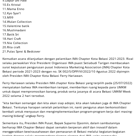
9.Dapur uni Padi
10.Es Kristal
11.Mama Enno
12.Kyo Syar’I
13.M99
14.Wulan Collection
15.Valentine batik
16.Muslimadani
17.Batik Sri
18.Hari Craft
19.Nie Collection
20.Rita craft
21.Pulas Sprei & Bedcover
Kemudian acara dilanjutkan dengan pelantikan IMA Chapter Kota Bekasi 2021-2023. Rizal
selaku perwakilan Vice President Organisasi IMA puast Setiabudi Tarigan membacakan
surat keputusan pengurusan pusat Indonesia Marketing Association (IMA) Chapter Kota
Bekasi periode 2021-2023 dengan no. SK 002/5/DPP/VI/2022/10 Agustus 2022 dipimpin
oleh Presiden IMA Chapter Kota Bekasi Ferry Hariawan.
Ferry Hariawan selaku Presiden IMA chapter Kota Bekasi yang terpilih pada (25/07/2022)
menyatakan bahwa IMA memberikan tempat, memberikan ruang kepada para UMKM
untuk dapat mempromosikan barang, produk serta jasanya di acara Bekasi UMKM Week
2022 selama 2 hari tersebut.
“kita berikan semangat dan kita akan siap adopsi, kita akan lakukan juga di IMA Chapter
Bekasi. Tentunya harapan setelah pelantikan ini, nanti pengurus akan berkonsolidasi
kembali untuk menyusun dan mengimplementasikan program-program kerja dari masing-
masing bidang” ungkap Ferry.
Sementara itu, Presiden IMA Pusat, Bapak Suparno Djasmin, dalam sambutannya
berharap IMA Chapter Bekasi dapat semakin berperan aktif dan inovatif dalam
menggerakkan kewirausahawan dan pemasaran di Bekasi melalui kegiatan-kegiatan
konkrit dengan selalu menggandeng elemen-elemen dari IMA, yaitu pengusaha,