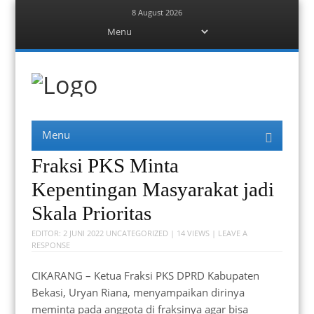
8 August 2026
Menu
Skip
to
content
Berita Bekasi
Mudah Melihat Bekasi
Menu
Skip
to
content
Fraksi PKS Minta
Kepentingan Masyarakat jadi
Skala Prioritas
EDITOR:
2 JUNI 2022
UNCATEGORIZED
| 14 VIEWS |
LEAVE A
RESPONSE
CIKARANG – Ketua Fraksi PKS DPRD Kabupaten
Bekasi, Uryan Riana, menyampaikan dirinya
meminta pada anggota di fraksinya agar bisa