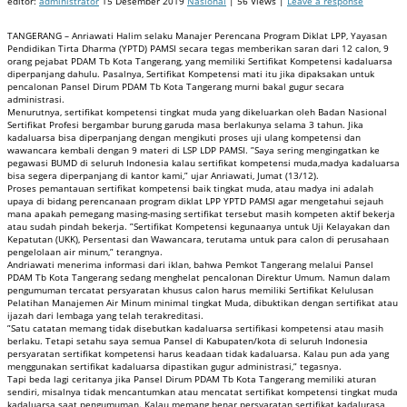
editor:
administrator
15 Desember 2019
Nasional
| 56 Views |
Leave a response
TANGERANG – Anriawati Halim selaku Manajer Perencana Program Diklat LPP, Yayasan
Pendidikan Tirta Dharma (YPTD) PAMSI secara tegas memberikan saran dari 12 calon, 9
orang pejabat PDAM Tb Kota Tangerang, yang memiliki Sertifikat Kompetensi kadaluarsa
diperpanjang dahulu. Pasalnya, Sertifikat Kompetensi mati itu jika dipaksakan untuk
pencalonan Pansel Dirum PDAM Tb Kota Tangerang murni bakal gugur secara
administrasi.
Menurutnya, sertifikat kompetensi tingkat muda yang dikeluarkan oleh Badan Nasional
Sertifikat Profesi bergambar burung garuda masa berlakunya selama 3 tahun. Jika
kadaluarsa bisa diperpanjang dengan mengikuti proses uji ulang kompetensi dan
wawancara kembali dengan 9 materi di LSP LDP PAMSI. ”Saya sering mengingatkan ke
pegawasi BUMD di seluruh Indonesia kalau sertifikat kompetensi muda,madya kadaluarsa
bisa segera diperpanjang di kantor kami,” ujar Anriawati, Jumat (13/12).
Proses pemantauan sertifikat kompetensi baik tingkat muda, atau madya ini adalah
upaya di bidang perencanaan program diklat LPP YPTD PAMSI agar mengetahui sejauh
mana apakah pemegang masing-masing sertifikat tersebut masih kompeten aktif bekerja
atau sudah pindah bekerja. ”Sertifikat Kompetensi kegunaanya untuk Uji Kelayakan dan
Kepatutan (UKK), Persentasi dan Wawancara, terutama untuk para calon di perusahaan
pengelolaan air minum,” terangnya.
Andriawati menerima informasi dari iklan, bahwa Pemkot Tangerang melalui Pansel
PDAM Tb Kota Tangerang sedang menghelat pencalonan Direktur Umum. Namun dalam
pengumuman tercatat persyaratan khusus calon harus memiliki Sertifikat Kelulusan
Pelatihan Manajemen Air Minum minimal tingkat Muda, dibuktikan dengan sertifikat atau
ijazah dari lembaga yang telah terakreditasi.
”Satu catatan memang tidak disebutkan kadaluarsa sertifikasi kompetensi atau masih
berlaku. Tetapi setahu saya semua Pansel di Kabupaten/kota di seluruh Indonesia
persyaratan sertifikat kompetensi harus keadaan tidak kadaluarsa. Kalau pun ada yang
menggunakan sertifikat kadaluarsa dipastikan gugur administrasi,” tegasnya.
Tapi beda lagi ceritanya jika Pansel Dirum PDAM Tb Kota Tangerang memiliki aturan
sendiri, misalnya tidak mencantumkan atau mencatat sertifikat kompetensi tingkat muda
kadaluarsa saat pengumuman. Kalau memang benar persyaratan sertifikat kadalurasa