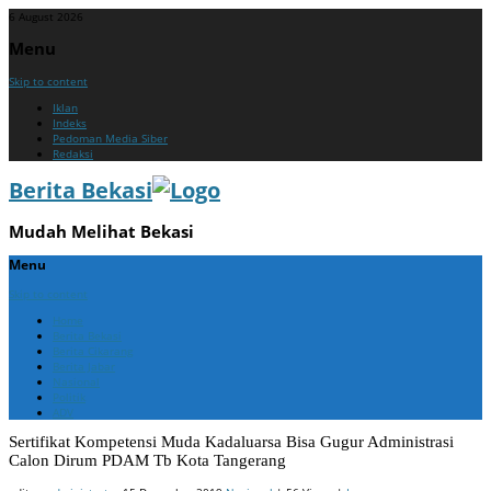
6 August 2026
Menu
Skip to content
Iklan
Indeks
Pedoman Media Siber
Redaksi
Berita Bekasi
Mudah Melihat Bekasi
Menu
Skip to content
Home
Berita Bekasi
Berita Cikarang
Berita Jabar
Nasional
Politik
ADV
Sertifikat Kompetensi Muda Kadaluarsa Bisa Gugur Administrasi
Calon Dirum PDAM Tb Kota Tangerang