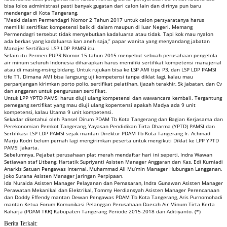
bisa lolos administrasi pasti banyak gugatan dari calon lain dan dirinya pun baru
mendengar di Kota Tangerang.
”Meski dalam Permendagri Nomor 2 Tahun 2017 untuk calon persyaratanya harus
memiliki sertifikat kompetensi baik di dalam maupun di luar Negeri. Memang
Permendagri tersebut tidak menyebutkan kadaluarsa atau tidak. Tapi kok mau nyalon
ada berkas yang kadaluarsa kan aneh saja,” papar wanita yang menyandang jabatan
Manajer Sertifikasi LSP LDP PAMSI itu.
Selain itu Permen PUPR Nomor 15 tahun 2015 menyebut sebuah perusahaan pengelola
air minum seluruh Indonesia diharapkan harus memiliki sertifikat kompetensi manajerial
atau di masing-msing bidang. Untuk rujukan bisa ke LSP AMI tipe P3, dan LSP LDP PAMSI
tife T1. Dimana AMI bisa langsung uji kompetensi tanpa diklat lagi, kalau mau
perpanjangan kirimkan porto polio, sertifikat pelatihan, ijazah terakhir, Sk jabatan, dan Cv
dan anggaran untuk pengurusan sertifikat.
Untuk LPP YPTD PAMSI harus diuji ulang kompetensi dan wawancara kembali. Tergantung
pemegang sertifikat yang mau diuji ulang kopentensi apakah Madya ada 9 unit
kompetensi, kalau Utama 9 unit kompetensi.
Sekadar diketahui oleh Pansel Dirum PDAM Tb Kota Tangerang dan Bagian Kerjasama dan
Perekonomian Pemkot Tangerang, Yayasan Pendidikan Tirta Dharma (YPTD) PAMSI dan
Sertifikasi LSP LDP PAMSI sejak mantan Direktur PDAM Tb Kota Tangerang Ir. Achmad
Marju Kodri belum pernah lagi mengirimkan peserta untuk mengikuti Diklat ke LPP YPTD
PAMSI Jakarta.
Sebelumnya, Pejabat perusahaan plat merah mendaftar hari ini seperti, Indra Wawan
Setiawan staf Litbang, Hartatik Supriyanti Asisten Manager Anggaran dan Kas, Edi Kurniadi
Anarkis Satuan Pengawas Internal, Muhammad Ali Mu’min Manager Hubungan Langganan,
Joko Surana Asisten Manager Jaringan Perpipaan.
Ida Nuraida Asisten Manager Pelayanan dan Pemasaran, Indra Gunawan Asisten Manager
Perawatan Mekanikal dan Elektrikal, Tommy Herdiansyah Asisten Manager Perencanaan
dan Doddy Effendy mantan Dewan Pengawas PDAM Tb Kota Tangerang, Aris Purnomohadi
mantan Ketua Forum Komunikasi Pelanggan Perusahaan Daerah Air Minum Tirta Kerta
Raharja (PDAM TKR) Kabupaten Tangerang Periode 2015-2018 dan Aditiyanto. (*)
Berita Terkait: