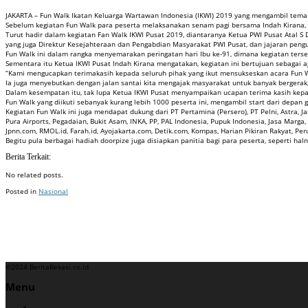
JAKARTA – Fun Walk Ikatan Keluarga Wartawan Indonesia (IKWI) 2019 yang mengambil tema “K
Sebelum kegiatan Fun Walk para peserta melaksanakan senam pagi bersama Indah Kirana, d
Turut hadir dalam kegiatan Fan Walk IKWI Pusat 2019, diantaranya Ketua PWI Pusat Atal S 
yang juga Direktur Kesejahteraan dan Pengabdian Masyarakat PWI Pusat, dan jajaran pengu
Fun Walk ini dalam rangka menyemarakan peringatan hari Ibu ke-91, dimana kegiatan terseb
Sementara itu Ketua IKWI Pusat Indah Kirana mengatakan, kegiatan ini bertujuan sebagai a
“Kami mengucapkan terimakasih kepada seluruh pihak yang ikut mensukseskan acara Fun Wal
Ia juga menyebutkan dengan jalan santai kita mengajak masyarakat untuk banyak bergerak
Dalam kesempatan itu, tak lupa Ketua IKWI Pusat menyampaikan ucapan terima kasih kepada
Fun Walk yang diikuti sebanyak kurang lebih 1000 peserta ini, mengambil start dari depan 
Kegiatan Fun Walk ini juga mendapat dukung dari PT Pertamina (Persero), PT Pelni, Astra, Ja
Pura Airports, Pegadaian, Bukit Asam, INKA, PP, PAL Indonesia, Pupuk Indonesia, Jasa Marga
Jpnn.com, RMOL.id, Farah.id, Ayojakarta.com, Detik.com, Kompas, Harian Pikiran Rakyat, Per
Begitu pula berbagai hadiah doorpize juga disiapkan panitia bagi para peserta, seperti hal
Berita Terkait:
No related posts.
Posted in
Nasional
Badan Sertifikasi ISO
Training SMK3
Training SMK3
©2024 BeritaBekasi.co.id
Menu
–