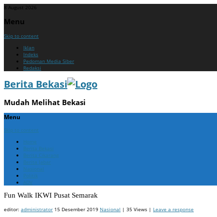
8 August 2026
Menu
Skip to content
Iklan
Indeks
Pedoman Media Siber
Redaksi
Berita Bekasi
Mudah Melihat Bekasi
Menu
Skip to content
Home
Berita Bekasi
Berita Cikarang
Berita Jabar
Nasional
Politik
ADV
Fun Walk IKWI Pusat Semarak
editor:
administrator
15 Desember 2019
Nasional
| 35 Views |
Leave a response