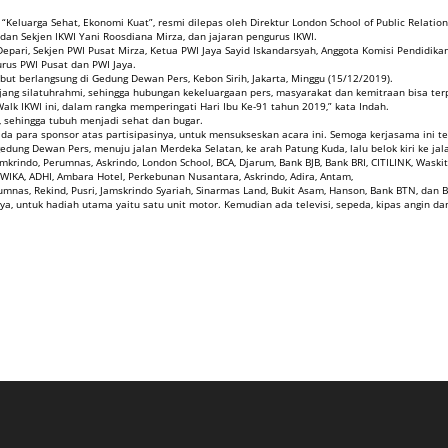
eluarga Sehat, Ekonomi Kuat”, resmi dilepas oleh Direktur London School of Public Relation
an Sekjen IKWI Yani Roosdiana Mirza, dan jajaran pengurus IKWI.
Depari, Sekjen PWI Pusat Mirza, Ketua PWI Jaya Sayid Iskandarsyah, Anggota Komisi Pendidika
rus PWI Pusat dan PWI Jaya.
ut berlangsung di Gedung Dewan Pers, Kebon Sirih, Jakarta, Minggu (15/12/2019).
jang silatuhrahmi, sehingga hubungan kekeluargaan pers, masyarakat dan kemitraan bisa terp
k IKWI ini, dalam rangka memperingati Hari Ibu Ke-91 tahun 2019,” kata Indah.
, sehingga tubuh menjadi sehat dan bugar.
 para sponsor atas partisipasinya, untuk mensukseskan acara ini. Semoga kerjasama ini te
gedung Dewan Pers, menuju jalan Merdeka Selatan, ke arah Patung Kuda, lalu belok kiri ke jal
mkrindo, Perumnas, Askrindo, London School, BCA, Djarum, Bank BJB, Bank BRI, CITILINK, Waskit
, WIKA, ADHI, Ambara Hotel, Perkebunan Nusantara, Askrindo, Adira, Antam,
umnas, Rekind, Pusri, Jamskrindo Syariah, Sinarmas Land, Bukit Asam, Hanson, Bank BTN, dan 
nya, untuk hadiah utama yaitu satu unit motor. Kemudian ada televisi, sepeda, kipas angin da