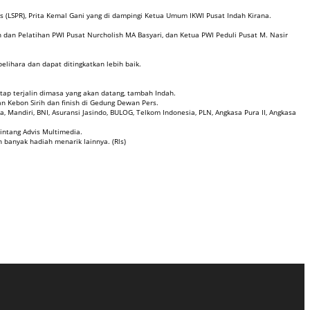
s (LSPR), Prita Kemal Gani yang di dampingi Ketua Umum IKWI Pusat Indah Kirana.
n dan Pelatihan PWI Pusat Nurcholish MA Basyari, dan Ketua PWI Peduli Pusat M. Nasir
elihara dan dapat ditingkatkan lebih baik.
tap terjalin dimasa yang akan datang, tambah Indah.
an Kebon Sirih dan finish di Gedung Dewan Pers.
a, Mandiri, BNI, Asuransi Jasindo, BULOG, Telkom Indonesia, PLN, Angkasa Pura II, Angkasa
Bintang Advis Multimedia.
n banyak hadiah menarik lainnya. (Rls)