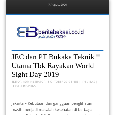
7 August 2026
Menu
Skip
to
content
Berita Bekasi
Mudah Melihat Bekasi
Menu
Skip
JEC dan PT Bukaka Teknik
to
content
Utama Tbk Rayakan World
Sight Day 2019
EDITOR:
ADMINISTRATOR
13 OKTOBER 2019
EKBIS
| 116 VIEWS |
LEAVE A RESPONSE
Jakarta – Kebutaan dan gangguan penglihatan
masih menjadi masalah kesehatan di berbagai