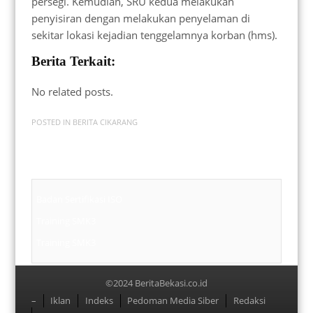
persegi. Kemudian, SRU kedua melakukan
penyisiran dengan melakukan penyelaman di
sekitar lokasi kejadian tenggelamnya korban (hms).
Berita Terkait:
No related posts.
POSTED IN
BERITA CIKARANG
Badan Sertifikasi ISO
Training SMK3
Training SMK3
©2024 BeritaBekasi.co.id
Menu
–
Iklan
Indeks
Pedoman Media Siber
Redaksi